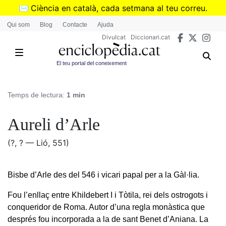
Vés
✉️
Ciència en català, cada setmana al teu correu.
al
➜
Subscriu-te al butlletí de Divulcat
.
Qui som
Blog
Contacte
Ajuda
contingut
Divulcat
Diccionari.cat
El teu portal del coneixement
Temps de lectura:
1 min
Aureli d’Arle
(?, ? — Lió, 551)
Bisbe d’Arle des del 546 i vicari papal per a la Gàl·lia.
Fou l’enllaç entre Khildebert I i Tòtila, rei dels ostrogots i
conqueridor de Roma. Autor d’una regla monàstica que
després fou incorporada a la de sant Benet d’Aniana. La