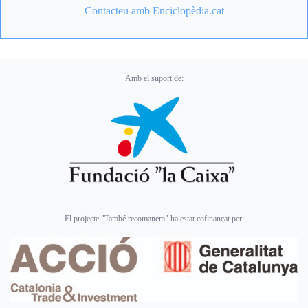
Contacteu amb Enciclopèdia.cat
Amb el suport de:
El projecte "També recomanem" ha estat cofinançat per: