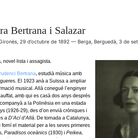
a Bertrana i Salazar
 Gironès, 29 d’octubre de 1892 — Berga, Berguedà, 3 de se
 novel·lista i assagista.
rudenci Bertrana
, estudià música amb
gueres. El 1923 anà a Suïssa a ampliar
ormació musical. Allà conegué l’enginyer
uffat, amb qui es casà dos anys després
 acompanyà a la Polinèsia en una estada
nys (1926-29), des d’on envià cròniques i
es a
D’Ací d’Allà
. De tornada a Catalunya,
li forní el material per a les seves primeres
s,
Paradisos oceànics
(1930) i
Peikea
,