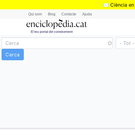
✉️
Ciència en
Qui som
Blog
Contacte
Ajuda
El teu portal del coneixement