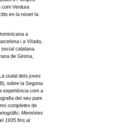
ts com Ventura
tits en la novel·la
 Dominicana a
arcelona i a Vilada,
i social catalana.
trana de Girona,
La ciutat dels joves
8), sobre la Segona
va experiència com a
ografia del seu pare
res completes
de
riogràfic:
Memòries
l 1935 fins al