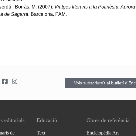
verdú i Borràs, M. (2007):
Viatges literaris a la Polinèsia: Auror
ia de Sagarra
. Barcelona, PAM.
Vols subscriure't al butlletí d'En
s editorials
Educació
Obres de referència
naris de
Text
Enciclopèdia Art