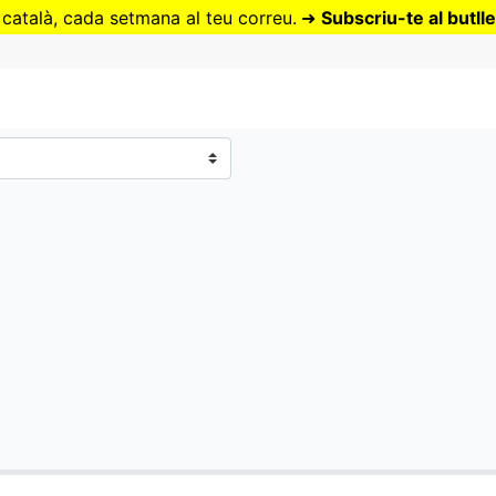
Vés
 català, cada setmana al teu correu.
➜
Subscriu-te al butlle
al
contingut