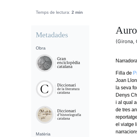
Temps de lectura:
2 min
Auror
Metadades
(Girona,
Obra
Narradora,
Filla de
P
Joan Llon
la seva f
Denys Cha
i al qual
de tres a
reportatg
el viatge 
narracion
Matèria