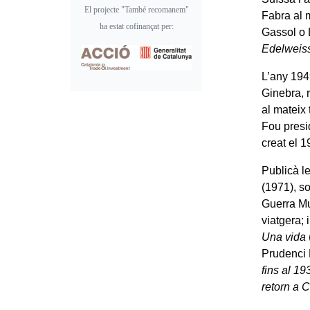
El projecte "També recomanem"
Fabra al 
ha estat cofinançat per:
Gassol o L
Edelweis
L’any 194
Ginebra, 
al mateix 
Fou presi
creat el 1
Publicà l
(1971), so
Guerra M
viatgera; 
Una vida
Prudenci 
fins al 19
retorn a 