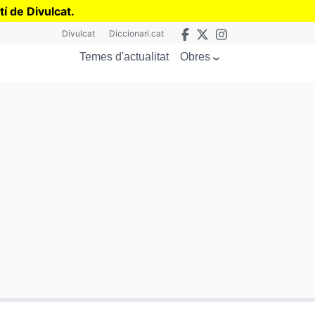
tí de Divulcat
.
Divulcat
Diccionari.cat
Obres
Temes d'actualitat