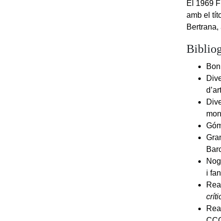
El 1969 F
amb el tít
Bertrana, 
Bibliog
Bonn
Dive
d’ar
Dive
mon
Góm
Gran
Bar
Nogu
i fa
Real
crít
Real
CCG