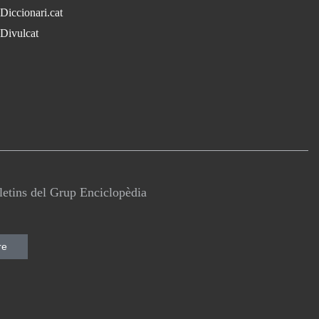
Diccionari.cat
Divulcat
lletins del Grup Enciclopèdia
re