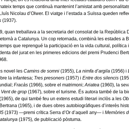
mateix temps que continuà mantenint l’amistat amb personalita
luís Nicolau d’Olwer. El viatge i l’estada a Suïssa queden reflec
s
(1937).
9, quan treballava a la secretaria del consolat de la República
retornà a Catalunya. Un cop retornada, combinà les estades a B
temps que reprengué la participació en la vida cultural, política 
denta del jurat en les primeres edicions del premi Prudenci Ber
968.
es novel·les
Camins de somni
(1955),
La nimfa d’argila
(1956) i
bre la infantesa;
Tres presoners
(1957) i
Entre dos silencis
(195
undial;
Fracàs
(1966), sobre el matrimoni;
Ariatea
(1960), la se
i
Vent de grop
(1967), sobre el turisme. És autora també de la bi
(1965), de qui també feu un extens estudi literari inclòs a les
Ob
Bertrana (1965), i de dues obres autobiogràfiques d’interès histo
35
(1973) —premi crítica Serra d’Or d’aquell any— i
Memòries de
Catalunya
(1975), de publicació pòstuma.