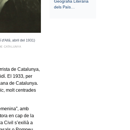
Geografia Literària
dels Païs…
í d'Allà
, abril del 1931)
DE CATALUNYA
rrista de Catalunya,
dí. El 1933, per
cana de Catalunya.
ic
, molt centrades
 Femenina”, amb
tora en cap de la
 Civil s’exilià a
 Casals o Pompeu