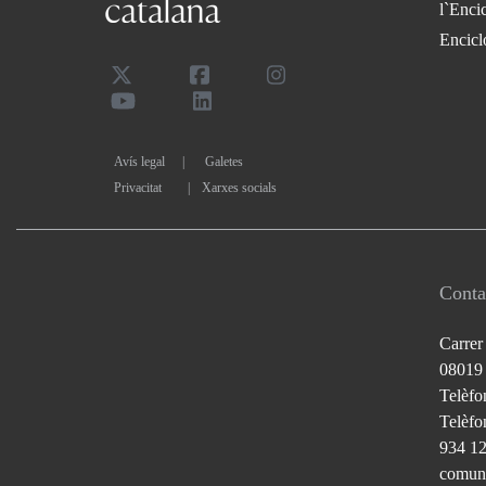
l`Enci
Encicl
Avís legal
Galetes
Privacitat
|
Xarxes socials
Conta
Carrer
08019
Telèfo
Telèfon
934 1
comuni