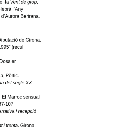
el·la
Vent de grop
,
elebrà l’Any
m d’Aurora Bertrana.
Diputació de Girona.
995” (recull
(Dossier
a, Pòrtic.
na del segle XX
.
e. El Marroc sensual
 87-107.
arrativa i recepció
 i trenta
. Girona,