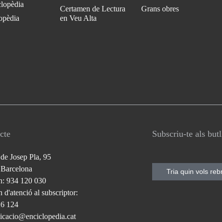
clopèdia
Certamen de Lectura
Grans obres
opèdia
en Veu Alta
cte
Subscriu-te als but
 de Josep Pla, 95
 Barcelona
Tria quin vols reb
n: 934 120 030
 d'atenció al subscriptor:
26 124
cacio@enciclopedia.cat