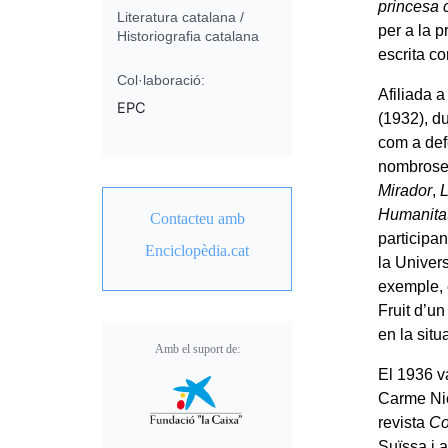
princesa 
Literatura catalana /
per a la p
Historiografia catalana
escrita c
Col·laboració:
Afiliada 
EPC
(1932), d
com a def
nombroses
Mirador
,
L
Humanita
Contacteu amb
participa
Enciclopèdia.cat
la Univer
exemple, 
Fruit d’u
en la situ
Amb el suport de:
El 1936 va
Carme Nic
revista
C
Suïssa i 