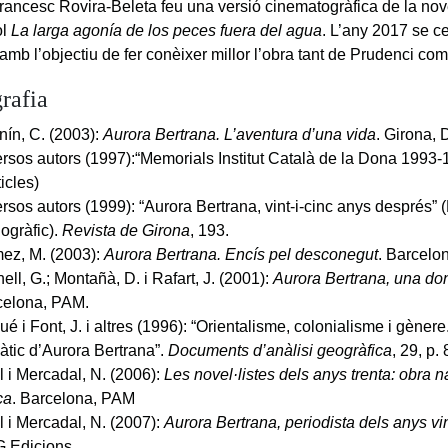
rancesc Rovira-Beleta feu una versió cinematogràfica de la nov
ol
La larga agonía de los peces fuera del agua
. L’any 2017 se c
amb l’objectiu de fer conèixer millor l’obra tant de Prudenci co
rafia
ín, C. (2003):
Aurora Bertrana. L’aventura d’una vida
. Girona, 
rsos autors (1997):“Memorials Institut Català de la Dona 1993-1
ticles)
rsos autors (1999): “Aurora Bertrana, vint-i-cinc anys després” 
ogràfic).
Revista de Girona
, 193.
ez, M. (2003):
Aurora Bertrana. Encís pel desconegut
. Barcelon
ell, G.; Montañà, D. i Rafart, J. (2001):
Aurora Bertrana, una do
celona, PAM.
é i Font, J. i altres (1996): “Orientalisme, colonialisme i gèner
nàtic d’Aurora Bertrana”.
Documents d’anàlisi geogràfica
, 29, p.
 i Mercadal, N. (2006):
Les novel·listes dels anys trenta: obra n
ica
. Barcelona, PAM
 i Mercadal, N. (2007):
Aurora Bertrana, periodista dels anys vint
 Edicions