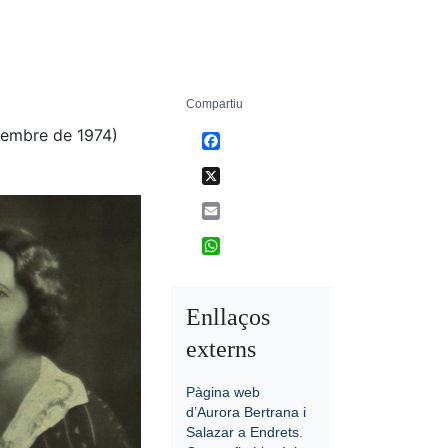
Compartiu
tembre de 1974)
Facebook
X
Email
WhatsApp
Enllaços
externs
Pàgina web
d’Aurora Bertrana i
Salazar a Endrets.