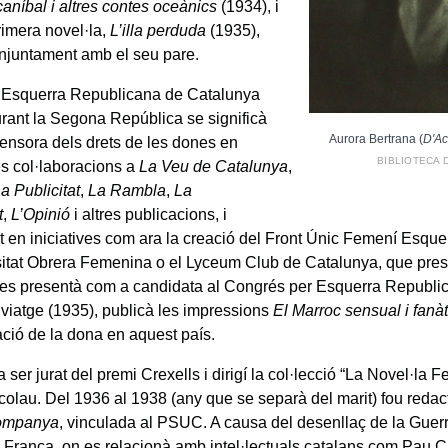
caníbal i altres contes oceànics
(1934), i
rimera novel·la,
L’illa perduda
(1935),
onjuntament amb el seu pare.
a Esquerra Republicana de Catalunya
urant la Segona República se significà
Aurora Bertrana (
D'Ac
ensora dels drets de les dones en
BIBLIOTECA 
 col·laboracions a
La Veu de Catalunya
,
a Publicitat
,
La Rambla
,
La
t
,
L’Opinió
i altres publicacions, i
nt en iniciatives com ara la creació del Front Únic Femení Esque
sitat Obrera Femenina o el Lyceum Club de Catalunya, que presi
es presentà com a candidata al Congrés per Esquerra Republi
n viatge (1935), publicà les impressions
El Marroc sensual i fanàt
ació de la dona en aquest país.
 ser jurat del premi Crexells i dirigí la col·lecció “La Novel·la
olau. Del 1936 al 1938 (any que se separà del marit) fou redac
ompanya
, vinculada al PSUC. A causa del desenllaç de la Guerra
a França, on es relacionà amb intel·lectuals catalans com Pau