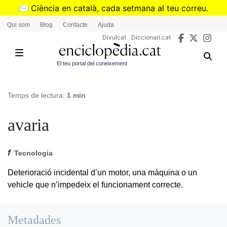
Vés
✉️
Ciència en català, cada setmana al teu correu.
al
➜
Subscriu-te al butlletí de Divulcat
.
Qui som
Blog
Contacte
Ajuda
contingut
Divulcat
Diccionari.cat
El teu portal del coneixement
Temps de lectura:
1 min
avaria
f
Tecnologia
Deterioració incidental d’un motor, una màquina o un
vehicle que n’impedeix el funcionament correcte.
Metadades