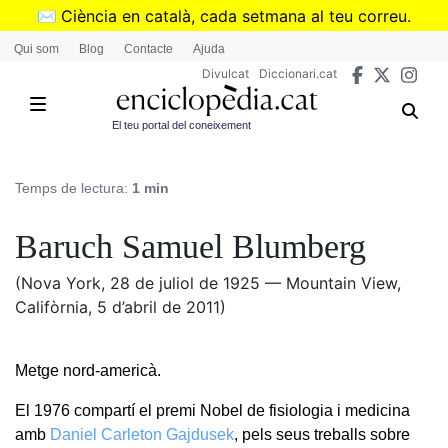
Vés
✉️
Ciència en català, cada setmana al teu correu.
al
➜
Subscriu-te al butlletí de Divulcat
.
Qui som
Blog
Contacte
Ajuda
contingut
Divulcat
Diccionari.cat
El teu portal del coneixement
Temps de lectura:
1 min
Baruch Samuel Blumberg
(Nova York, 28 de juliol de 1925 — Mountain View,
Califòrnia, 5 d’abril de 2011)
Metge nord-americà.
El 1976 compartí el premi Nobel de fisiologia i medicina
amb
Daniel Carleton Gajdusek
, pels seus treballs sobre