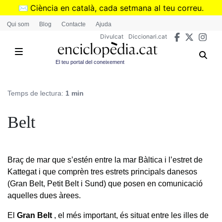
Vés
✉️
Ciència en català, cada setmana al teu correu.
al
➜
Subscriu-te al butlletí de Divulcat
.
Qui som
Blog
Contacte
Ajuda
contingut
Divulcat
Diccionari.cat
El teu portal del coneixement
Temps de lectura:
1 min
Belt
Braç de mar que s’estén entre la mar Bàltica i l’estret de
Kattegat i que comprèn tres estrets principals danesos
(Gran Belt, Petit Belt i Sund) que posen en comunicació
aquelles dues àrees.
El
Gran Belt
, el més important, és situat entre les illes de