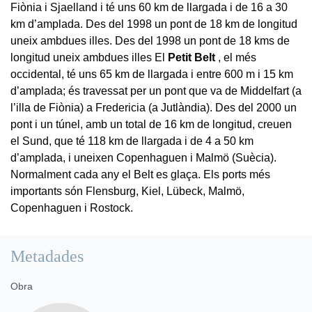
Fiònia i Sjaelland i té uns 60 km de llargada i de 16 a 30
km d’amplada. Des del 1998 un pont de 18 km de longitud
uneix ambdues illes. Des del 1998 un pont de 18 kms de
longitud uneix ambdues illes El
Petit Belt
, el més
occidental, té uns 65 km de llargada i entre 600 m i 15 km
d’amplada; és travessat per un pont que va de Middelfart (a
l’illa de Fiònia) a Fredericia (a Jutlàndia). Des del 2000 un
pont i un túnel, amb un total de 16 km de longitud, creuen
el Sund, que té 118 km de llargada i de 4 a 50 km
d’amplada, i uneixen Copenhaguen i Malmö (Suècia).
Normalment cada any el Belt es glaça. Els ports més
importants són Flensburg, Kiel, Lübeck, Malmö,
Copenhaguen i Rostock.
Metadades
Obra