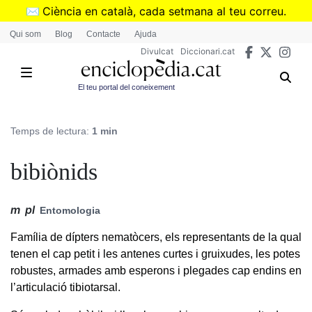
Vés
✉️
Ciència en català, cada setmana al teu correu.
al
➜
Subscriu-te al butlletí de Divulcat
.
Qui som
Blog
Contacte
Ajuda
contingut
Divulcat
Diccionari.cat
El teu portal del coneixement
Temps de lectura:
1 min
bibiònids
m
pl
Entomologia
Família de dípters nematòcers, els representants de la qual
tenen el cap petit i les antenes curtes i gruixudes, les potes
robustes, armades amb esperons i plegades cap endins en
l’articulació tibiotarsal.