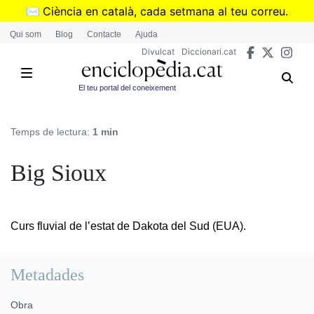
Vés
✉️
Ciència en català, cada setmana al teu correu.
al
➜
Subscriu-te al butlletí de Divulcat
.
Qui som
Blog
Contacte
Ajuda
contingut
Divulcat
Diccionari.cat
El teu portal del coneixement
Temps de lectura:
1 min
Big Sioux
Curs fluvial de l’estat de Dakota del Sud (EUA).
Metadades
Obra