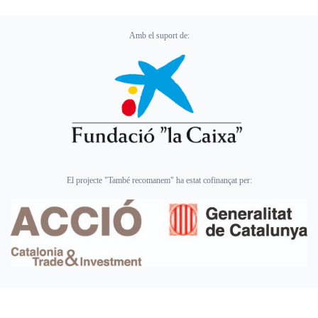
Amb el suport de:
El projecte "També recomanem" ha estat cofinançat per: