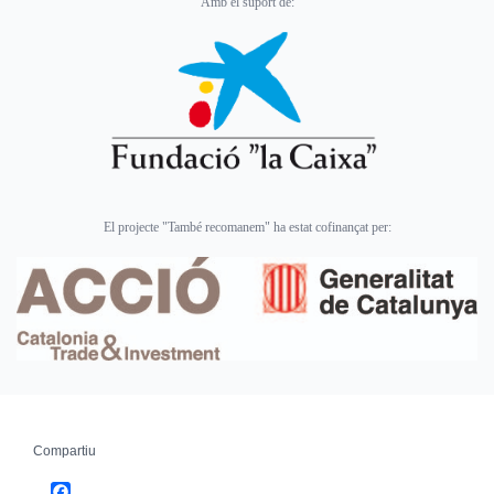
Amb el suport de:
El projecte "També recomanem" ha estat cofinançat per:
Compartiu
Facebook