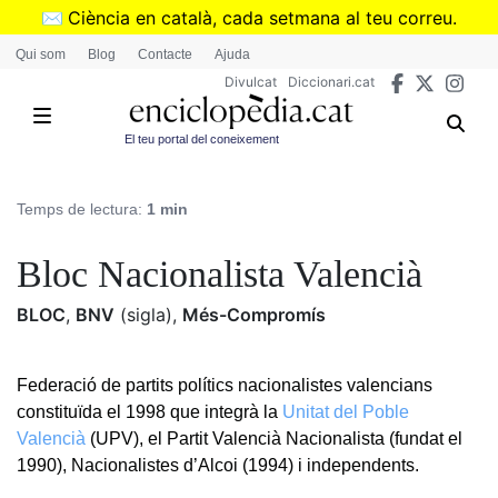
Vés
✉️
Ciència en català, cada setmana al teu correu.
al
➜
Subscriu-te al butlletí de Divulcat
.
Qui som
Blog
Contacte
Ajuda
contingut
Divulcat
Diccionari.cat
El teu portal del coneixement
Temps de lectura:
1 min
Bloc Nacionalista Valencià
BLOC
,
BNV
(sigla)
,
Més-Compromís
Federació de partits polítics nacionalistes valencians
constituïda el 1998 que integrà la
Unitat del Poble
Valencià
(UPV), el Partit Valencià Nacionalista (fundat el
1990), Nacionalistes d’Alcoi (1994) i independents.