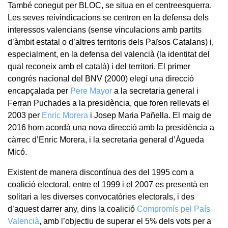
També conegut per BLOC, se situa en el centreesquerra.
Les seves reivindicacions se centren en la defensa dels
interessos valencians (sense vinculacions amb partits
d’àmbit estatal o d’altres territoris dels Països Catalans) i,
especialment, en la defensa del valencià (la identitat del
qual reconeix amb el català) i del territori. El primer
congrés nacional del BNV (2000) elegí una direcció
encapçalada per
Pere Mayor
a la secretaria general i
Ferran Puchades a la presidència, que foren rellevats el
2003 per
Enric Morera
i Josep Maria Pañella. El maig de
2016 hom acordà una nova direcció amb la presidència a
càrrec d’Enric Morera, i la secretaria general d’Àgueda
Micó.
Existent de manera discontínua des del 1995 com a
coalició electoral, entre el 1999 i el 2007 es presentà en
solitari a les diverses convocatòries electorals, i des
d’aquest darrer any, dins la coalició
Compromís pel País
Valencià
, amb l’objectiu de superar el 5% dels vots per a