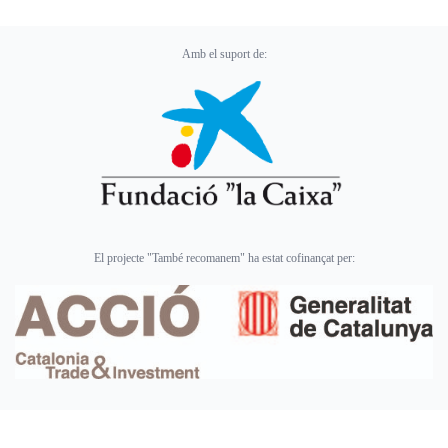
Amb el suport de:
El projecte "També recomanem" ha estat cofinançat per: