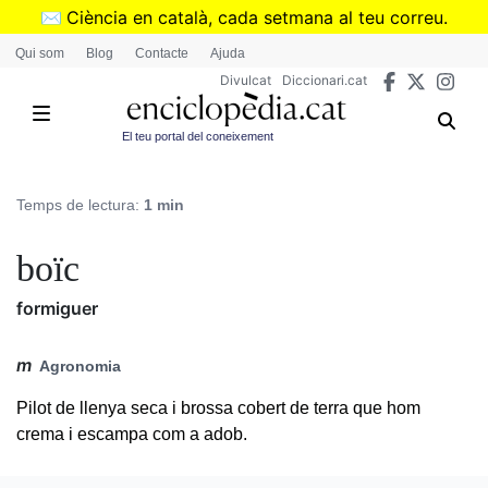
Vés
✉️
Ciència en català, cada setmana al teu correu.
al
➜
Subscriu-te al butlletí de Divulcat
.
Qui som
Blog
Contacte
Ajuda
contingut
Divulcat
Diccionari.cat
El teu portal del coneixement
Temps de lectura:
1 min
boïc
formiguer
m
Agronomia
Pilot de llenya seca i brossa cobert de terra que hom
crema i escampa com a adob.