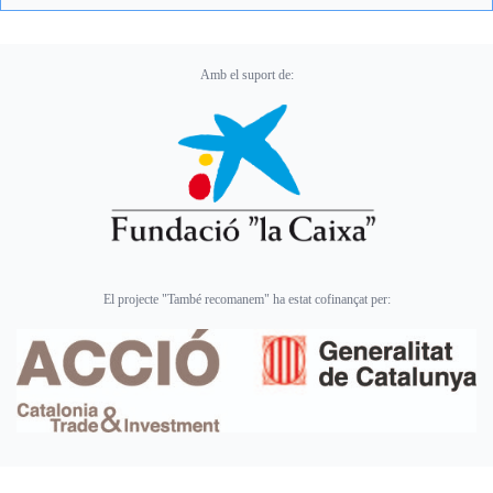
Amb el suport de:
El projecte "També recomanem" ha estat cofinançat per: