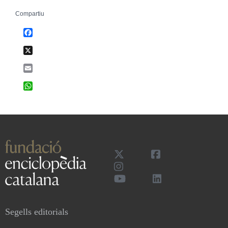
Compartiu
Facebook
X
Email
WhatsApp
Segells editorials