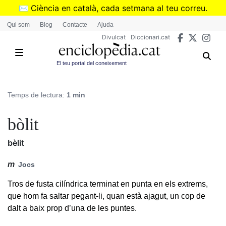
Vés
✉️
Ciència en català, cada setmana al teu correu.
al
➜
Subscriu-te al butlletí de Divulcat
.
Qui som
Blog
Contacte
Ajuda
contingut
Divulcat
Diccionari.cat
El teu portal del coneixement
Temps de lectura:
1 min
bòlit
bèlit
m
Jocs
Tros de fusta cilíndrica terminat en punta en els extrems,
que hom fa saltar pegant-li, quan està ajagut, un cop de
dalt a baix prop d’una de les puntes.