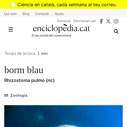
Vés
✉️
Ciència en català, cada setmana al teu correu.
al
➜
Subscriu-te al butlletí de Divulcat
.
Qui som
Blog
Contacte
Ajuda
contingut
Divulcat
Diccionari.cat
El teu portal del coneixement
Temps de lectura:
1 min
borm blau
Rhizostoma pulmo (nc)
m
Zoologia