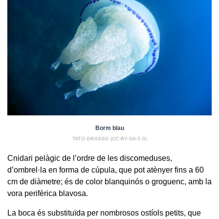
Borm blau
TATO GRASSO (CC-BY-SA-3.0)
Cnidari pelàgic de l’ordre de les discomeduses,
d’ombrel·la en forma de cúpula, que pot atènyer fins a 60
cm de diàmetre; és de color blanquinós o groguenc, amb la
vora perifèrica blavosa.
La boca és substituïda per nombrosos ostíols petits, que