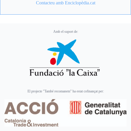
Contacteu amb Enciclopèdia.cat
Amb el suport de:
El projecte "També recomanem" ha estat cofinançat per: