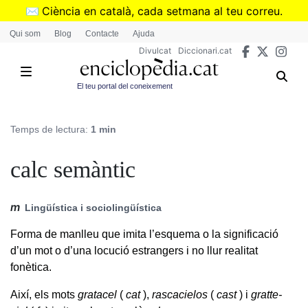
Vés
✉️
Ciència en català, cada setmana al teu correu.
al
➜
Subscriu-te al butlletí de Divulcat
.
Qui som
Blog
Contacte
Ajuda
contingut
Divulcat
Diccionari.cat
El teu portal del coneixement
Temps de lectura:
1 min
calc semàntic
m
Lingüística i sociolingüística
Forma de manlleu que imita l’esquema o la significació
d’un mot o d’una locució estrangers i no llur realitat
fonètica.
Així, els mots
gratacel
(
cat
),
rascacielos
(
cast
) i
gratte-