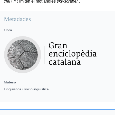
ciel
(
fr
) imiten el mot anglès
sky-scraper
.
Metadades
Obra
Matèria
Lingüística i sociolingüística