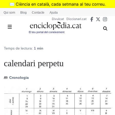
Vés
✉️
Ciència en català, cada setmana al teu correu.
al
➜
Subscriu-te al butlletí de Divulcat
.
Qui som
Blog
Contacte
Ajuda
contingut
Divulcat
Diccionari.cat
El teu portal del coneixement
Temps de lectura:
1 min
calendari perpetu
m
Cronologia