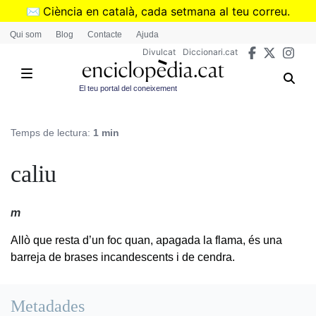
Vés
✉️
Ciència en català, cada setmana al teu correu.
al
➜
Subscriu-te al butlletí de Divulcat
.
Qui som
Blog
Contacte
Ajuda
contingut
Divulcat
Diccionari.cat
El teu portal del coneixement
Temps de lectura:
1 min
caliu
m
Allò que resta d’un foc quan, apagada la flama, és una
barreja de brases incandescents i de cendra.
Metadades