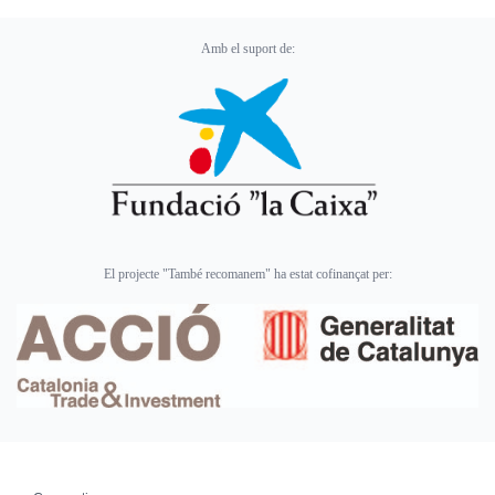
Amb el suport de:
El projecte "També recomanem" ha estat cofinançat per: