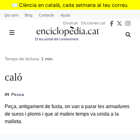
Vés
✉️
Ciència en català, cada setmana al teu correu.
al
➜
Subscriu-te al butlletí de Divulcat
.
Qui som
Blog
Contacte
Ajuda
contingut
Divulcat
Diccionari.cat
El teu portal del coneixement
Temps de lectura:
1 min
caló
m
Pesca
Peça, antigament de fusta, on van a parar les armadures
de suros i ploms i que al mateix temps va unida a la
malleta.