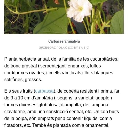
Carbassera vinatera
GRZEGORZ POLAK (CC-BY-SA-3.0)
Planta herbàcia anual, de la família de les cucurbitàcies,
de tronc prostrat i serpentejant, enganxós, fulles
cordiformes ovades, circells ramificats i flors blanques,
solitàries, grosses.
Els seus fruits (
carbassa
), de coberta resistent i prima, fan
de 9 a 10 cm d’amplària i, segons la varietat, adopten
formes diverses: globulosa, d’ampolla, de campana,
claviforme, amb una constricció central, etc. Un cop buits
de la polpa, són emprats per a contenir líquids, com a
flotadors, etc. També és plantada com a ornamental.