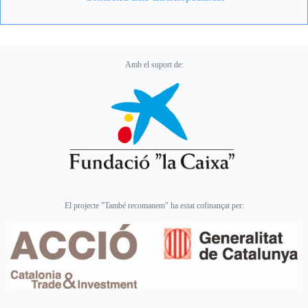
Amb el suport de:
El projecte "També recomanem" ha estat cofinançat per: