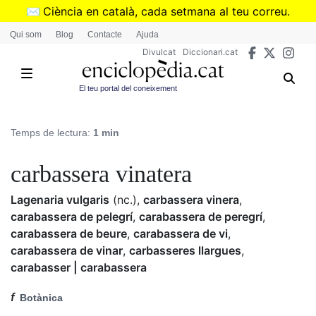
Vés
✉️
Ciència en català, cada setmana al teu correu.
al
➜
Subscriu-te al butlletí de Divulcat
.
Qui som
Blog
Contacte
Ajuda
contingut
Divulcat
Diccionari.cat
El teu portal del coneixement
Temps de lectura:
1 min
carbassera vinatera
Lagenaria vulgaris
(nc.)
,
carbassera vinera
,
carabassera de pelegrí
,
carabassera de peregrí
,
carabassera de beure
,
carabassera de vi
,
carabassera de vinar
,
carbasseres llargues
,
carabasser | carabassera
f
Botànica