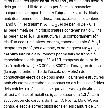
carburs en tres tipus:
carburs salins
, formats amb metalls
dels grups I, II i III de la taula periòdica, substàncies
iòniques descomponibles per l’aigua i pels àcids diluïts
amb despreniment d’hidrocarburs gasosos; uns contenen
4
-
l’anió C
(el d’alumini Al
C
, el de beril·li Be
C) i
4
3
2
2
-
alliberen metà per hidròlisi; d’altres contenen l’anió C
i
alliberen acetilè, i llur estructura i llur comportament són
4
-
els d’un acetilur; d’altres, encara, contenen l’anió C
i
3
desprenen propí (per exemple, el de magnesi Mg
C
);
2
3
carburs intersticials
, formats per metalls de transició,
especialment dels grups IV, V i VI, composts de punt de
fusió molt elevat (de 3 000 a 4 800°C), d’una gran duresa
(la majoria entre 9 i 10 de l’escala de Mohs) i de
conductivitat elèctrica de tipus metàl·lica; tenen estructures
amb els àtoms de carboni disposats en els buits octaèdrics
dels reticles metàl·lics sense que aquests siguin alterats si
el radi atòmic del metall és igual o superior a 1,3 Å, com
succeeix en els carburs de Ti, Zr, V, Nb, Ta, Mo o W; per
contra, el reticle sofreix distorsions en els carburs de Cr,