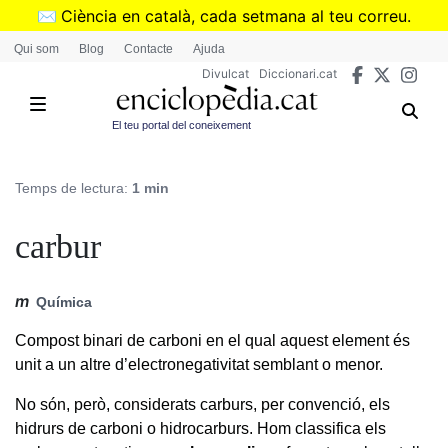
Vés
✉️
Ciència en català, cada setmana al teu correu.
al
➜
Subscriu-te al butlletí de Divulcat
.
Qui som
Blog
Contacte
Ajuda
contingut
Divulcat
Diccionari.cat
El teu portal del coneixement
Temps de lectura:
1 min
carbur
m
Química
Compost binari de carboni en el qual aquest element és
unit a un altre d’electronegativitat semblant o menor.
No són, però, considerats carburs, per convenció, els
hidrurs de carboni o hidrocarburs. Hom classifica els