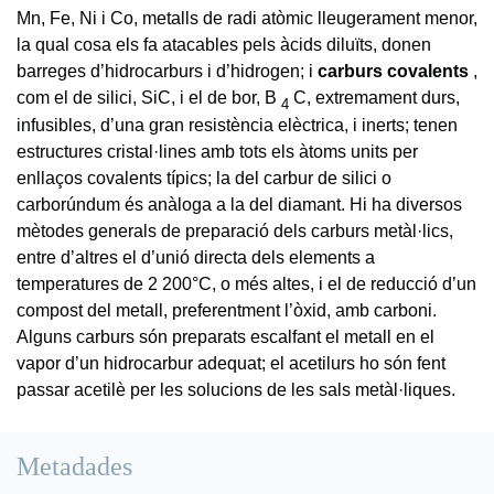
Mn, Fe, Ni i Co, metalls de radi atòmic lleugerament menor,
la qual cosa els fa atacables pels àcids diluïts, donen
barreges d’hidrocarburs i d’hidrogen; i
carburs covalents
,
com el de silici, SiC, i el de bor, B
C, extremament durs,
4
infusibles, d’una gran resistència elèctrica, i inerts; tenen
estructures cristal·lines amb tots els àtoms units per
enllaços covalents típics; la del carbur de silici o
carborúndum és anàloga a la del diamant. Hi ha diversos
mètodes generals de preparació dels carburs metàl·lics,
entre d’altres el d’unió directa dels elements a
temperatures de 2 200°C, o més altes, i el de reducció d’un
compost del metall, preferentment l’òxid, amb carboni.
Alguns carburs són preparats escalfant el metall en el
vapor d’un hidrocarbur adequat; el acetilurs ho són fent
passar acetilè per les solucions de les sals metàl·liques.
Metadades