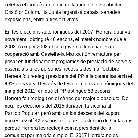
celebrà el cinquè centenari de la mort del descobridor
Cristòfor Colom, i la Junta organitzà debats, xerrades i
exposicions, entre altres activitats.
En les eleccions autonòmiques del 2007, Herrera guanyà
novament i obtingué 48 escons, el mateix nombre que el
2003. A mitjan 2008 el seu govern ultimà pactes de
cooperació amb Castella-la Manxa i Extremadura per
posar en funcionament programes de prestació de serveis
essencials a les persones necessitades, i a l’octubre,
Herrera fou reelegit president del PP a la comunitat amb el
98% dels vots. Després de les eleccions autonòmiques del
maig del 2011, en què el PP obtingué 53 escons,
Herrera fou reelegit en el càrrec per majoria absoluta. De
nou, les eleccions del 2015 donaren la victòria al
Partido Popular, però amb un fort descens del suport
només assolí 42 escons, i calgué l’abstenció de Ciutadans
perquè Herrera fos reelegit com a president de la
comunitat per majoria simple. El 2017 Herrera no es