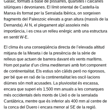
Galaic, formats a base de pissarres, quarsites i calcàries
silúriques i devonianes. El límit oriental de Castella-la
Manxa és format per la Serralada Ibèrica, on sorgeixen
fragments del Paleozoic elevats a gran altura (massís de la
Demanda). Al N, el plegament alpí assoleix més
importància, i es crea un relleu enèrgic amb una estructura
en sentit W-E.
El clima és una conseqüència directa de l’elevada altitud
mitjana de la Meseta i de la presència de la sèrie de
relleus que actuen de barrera davant els vents marítims.
Hom pot parlar d’un clima mediterrani amb fort component
de continentalitat. Els estius són càlids però no rigorosos,
per bé que en raó de la continentalitat les oscil·lacions
diürnes són molt acusades. La pluviositat és escassa,
encara que superi els 1.500 mm anuals a les comarques
més occidentals dels monts de Lleó o de la serralada
Cantàbrica, mentre que és inferior als 400 mm al centre de
la conca del Duero i encara menor al SE de la regió.