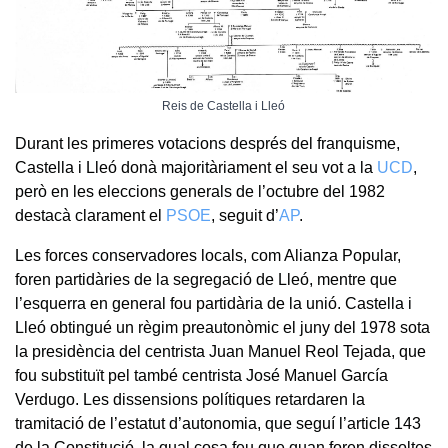
Reis de Castella i Lleó
Durant les primeres votacions després del franquisme,
Castella i Lleó donà majoritàriament el seu vot a la
UCD
,
però en les eleccions generals de l’octubre del 1982
destacà clarament el
PSOE
, seguit d’
AP
.
Les forces conservadores locals, com Alianza Popular,
foren partidàries de la segregació de Lleó, mentre que
l’esquerra en general fou partidària de la unió. Castella i
Lleó obtingué un règim preautonòmic el juny del 1978 sota
la presidència del centrista Juan Manuel Reol Tejada, que
fou substituït pel també centrista José Manuel García
Verdugo. Les dissensions polítiques retardaren la
tramitació de l’estatut d’autonomia, que seguí l’article 143
de la Constitució, la qual cosa feu que quan foren dissoltes