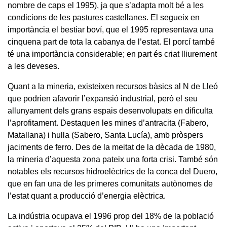
nombre de caps el 1995), ja que s’adapta molt bé a les
condicions de les pastures castellanes. El segueix en
importància el bestiar boví, que el 1995 representava una
cinquena part de tota la cabanya de l’estat. El porcí també
té una importància considerable; en part és criat lliurement
a les deveses.
Quant a la mineria, existeixen recursos bàsics al N de Lleó
que podrien afavorir l’expansió industrial, però el seu
allunyament dels grans espais desenvolupats en dificulta
l’aprofitament. Destaquen les mines d’antracita (Fabero,
Matallana) i hulla (Sabero, Santa Lucía), amb pròspers
jaciments de ferro. Des de la meitat de la dècada de 1980,
la mineria d’aquesta zona pateix una forta crisi. També són
notables els recursos hidroelèctrics de la conca del Duero,
que en fan una de les primeres comunitats autònomes de
l’estat quant a producció d’energia elèctrica.
La indústria ocupava el 1996 prop del 18% de la població