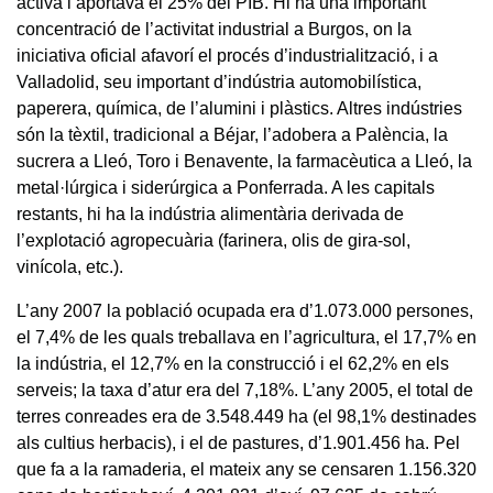
activa i aportava el 25% del PIB. Hi ha una important
concentració de l’activitat industrial a Burgos, on la
iniciativa oficial afavorí el procés d’industrialització, i a
Valladolid, seu important d’indústria automobilística,
paperera, química, de l’alumini i plàstics. Altres indústries
són la tèxtil, tradicional a Béjar, l’adobera a Palència, la
sucrera a Lleó, Toro i Benavente, la farmacèutica a Lleó, la
metal·lúrgica i siderúrgica a Ponferrada. A les capitals
restants, hi ha la indústria alimentària derivada de
l’explotació agropecuària (farinera, olis de gira-sol,
vinícola, etc.).
L’any 2007 la població ocupada era d’1.073.000 persones,
el 7,4% de les quals treballava en l’agricultura, el 17,7% en
la indústria, el 12,7% en la construcció i el 62,2% en els
serveis; la taxa d’atur era del 7,18%. L’any 2005, el total de
terres conreades era de 3.548.449 ha (el 98,1% destinades
als cultius herbacis), i el de pastures, d’1.901.456 ha. Pel
que fa a la ramaderia, el mateix any se censaren 1.156.320