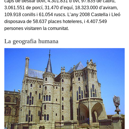
caps de bestiar boví, 4.301.831 d’oví, 97.635 de cabrú,
3.061.551 de porcí, 31.470 d’equí, 18.323.000 d’aviram,
109.918 conills i 61.054 ruscs. L’any 2008 Castella i Lleó
disposava de 58.637 places hoteleres, i 4.407.549
persones visitaren la comunitat.
La geografia humana