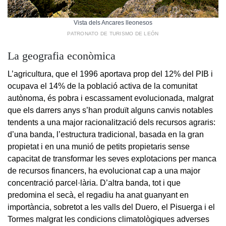
Vista dels Ancares lleonesos
PATRONATO DE TURISMO DE LEÓN
La geografia econòmica
L’agricultura, que el 1996 aportava prop del 12% del PIB i
ocupava el 14% de la població activa de la comunitat
autònoma, és pobra i escassament evolucionada, malgrat
que els darrers anys s’han produït alguns canvis notables
tendents a una major racionalització dels recursos agraris:
d’una banda, l’estructura tradicional, basada en la gran
propietat i en una munió de petits propietaris sense
capacitat de transformar les seves explotacions per manca
de recursos financers, ha evolucionat cap a una major
concentració parcel·lària. D’altra banda, tot i que
predomina el secà, el regadiu ha anat guanyant en
importància, sobretot a les valls del Duero, el Pisuerga i el
Tormes malgrat les condicions climatològiques adverses