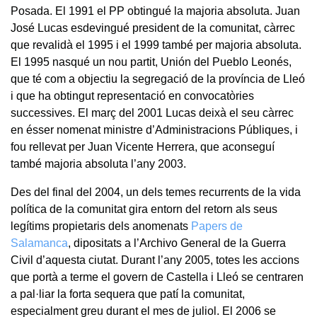
Posada. El 1991 el PP obtingué la majoria absoluta. Juan
José Lucas esdevingué president de la comunitat, càrrec
que revalidà el 1995 i el 1999 també per majoria absoluta.
El 1995 nasqué un nou partit, Unión del Pueblo Leonés,
que té com a objectiu la segregació de la província de Lleó
i que ha obtingut representació en convocatòries
successives. El març del 2001 Lucas deixà el seu càrrec
en ésser nomenat ministre d’Administracions Públiques, i
fou rellevat per Juan Vicente Herrera, que aconseguí
també majoria absoluta l’any 2003.
Des del final del 2004, un dels temes recurrents de la vida
política de la comunitat gira entorn del retorn als seus
legítims propietaris dels anomenats
Papers de
Salamanca
, dipositats a l’Archivo General de la Guerra
Civil d’aquesta ciutat. Durant l’any 2005, totes les accions
que portà a terme el govern de Castella i Lleó se centraren
a pal·liar la forta sequera que patí la comunitat,
especialment greu durant el mes de juliol. El 2006 se