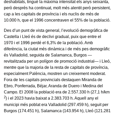
deshabitats, tingué la màxima intensitat els anys seixanta,
però després ha continuat, molt més alentit però persistent,
cap a les capitals de província i els nuclis de més de
10.000 h, que el 1996 concentraven el 55% de la població.
Des d’un punt de vista general, l’evolució demogràfica de
Castella i Lleó és de declivi gradual, puix que entre el
1970 i el 1996 perdé el 6,3% de la població. Amb
diferència, la ciutat més dinàmica i de més pes demogràfic
és Valladolid, seguida de Salamanca, Burgos —
revitalitzada per un polígon de promoció industrial— i Lleó,
mentre que la majoria de la resta de capitals de província,
especialment Palència, mostren un creixement moderat.
Fora de les capitals provincials destaquen Miranda de
Ebro, Ponferrada, Béjar, Aranda de Duero i Medina del
Campo. El 2008 la població era de 2.557.330 h (27,1 h/km
2
) i el 2023 havia baixat a 2.383.703 h. Aquell any el
municipi més poblat era Valladolid (297.459 h), seguit per
Burgos (174.451 h), Salamanca (143.954 h), Lleó (121.281