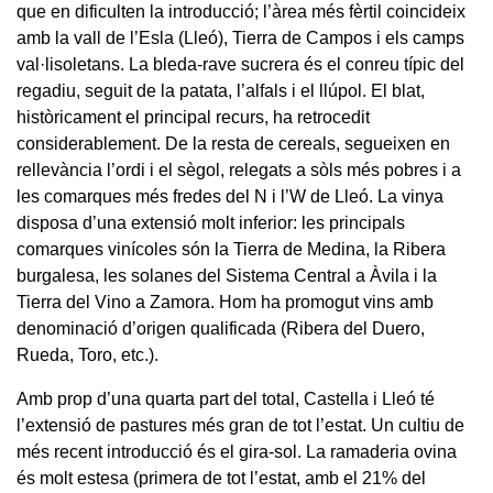
que en dificulten la introducció; l’àrea més fèrtil coincideix
amb la vall de l’Esla (Lleó), Tierra de Campos i els camps
val·lisoletans. La bleda-rave sucrera és el conreu típic del
regadiu, seguit de la patata, l’alfals i el llúpol. El blat,
històricament el principal recurs, ha retrocedit
considerablement. De la resta de cereals, segueixen en
rellevància l’ordi i el sègol, relegats a sòls més pobres i a
les comarques més fredes del N i l’W de Lleó. La vinya
disposa d’una extensió molt inferior: les principals
comarques vinícoles són la Tierra de Medina, la Ribera
burgalesa, les solanes del Sistema Central a Àvila i la
Tierra del Vino a Zamora. Hom ha promogut vins amb
denominació d’origen qualificada (Ribera del Duero,
Rueda, Toro, etc.).
Amb prop d’una quarta part del total, Castella i Lleó té
l’extensió de pastures més gran de tot l’estat. Un cultiu de
més recent introducció és el gira-sol. La ramaderia ovina
és molt estesa (primera de tot l’estat, amb el 21% del