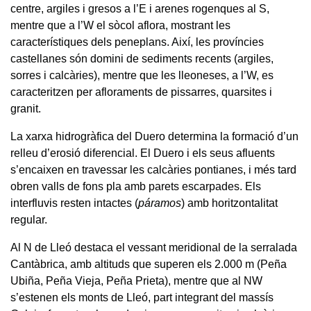
centre, argiles i gresos a l’E i arenes rogenques al S,
mentre que a l’W el sòcol aflora, mostrant les
característiques dels peneplans. Així, les províncies
castellanes són domini de sediments recents (argiles,
sorres i calcàries), mentre que les lleoneses, a l’W, es
caracteritzen per afloraments de pissarres, quarsites i
granit.
La xarxa hidrogràfica del Duero determina la formació d’un
relleu d’erosió diferencial. El Duero i els seus afluents
s’encaixen en travessar les calcàries pontianes, i més tard
obren valls de fons pla amb parets escarpades. Els
interfluvis resten intactes (
páramos
) amb horitzontalitat
regular.
Al N de Lleó destaca el vessant meridional de la serralada
Cantàbrica, amb altituds que superen els 2.000 m (Peña
Ubiña, Peña Vieja, Peña Prieta), mentre que al NW
s’estenen els monts de Lleó, part integrant del massís