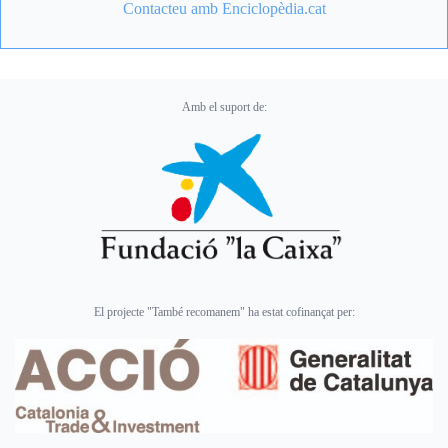
Contacteu amb Enciclopèdia.cat
Amb el suport de:
El projecte "També recomanem" ha estat cofinançat per: