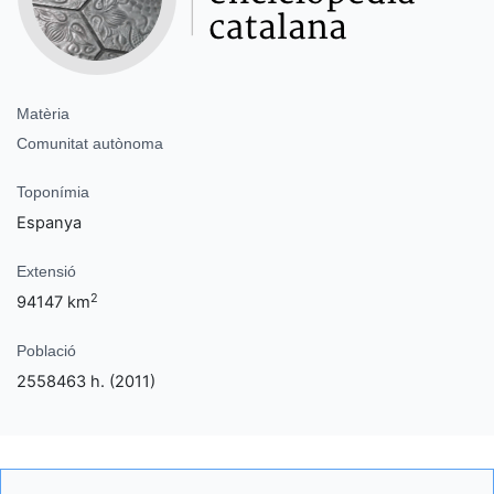
Matèria
Comunitat autònoma
Toponímia
Espanya
Extensió
2
94147 km
Població
2558463 h. (2011)