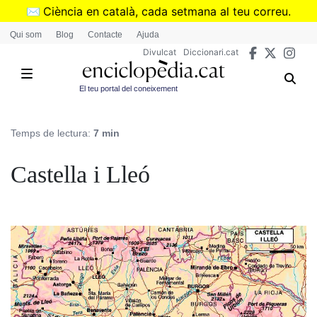
Vés
✉️
Ciència en català, cada setmana al teu correu.
al
➜
Subscriu-te al butlletí de Divulcat
.
Qui som
Blog
Contacte
Ajuda
contingut
Divulcat
Diccionari.cat
El teu portal del coneixement
Temps de lectura:
7 min
Castella i Lleó