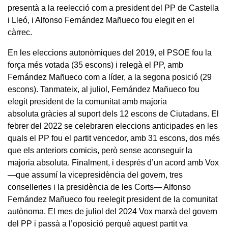
presentà a la reelecció com a president del PP de Castella
i Lleó, i Alfonso Fernández Mañueco fou elegit en el
càrrec.
En les eleccions autonòmiques del 2019, el PSOE fou la
força més votada (35 escons) i relegà el PP, amb
Fernández Mañueco com a líder, a la segona posició (29
escons). Tanmateix, al juliol, Fernández Mañueco fou
elegit president de la comunitat amb majoria
absoluta gràcies al suport dels 12 escons de Ciutadans. El
febrer del 2022 se celebraren eleccions anticipades en les
quals el PP fou el partit vencedor, amb 31 escons, dos més
que els anteriors comicis, però sense aconseguir la
majoria absoluta. Finalment, i després d’un acord amb Vox
—que assumí la vicepresidència del govern, tres
conselleries i la presidència de les Corts— Alfonso
Fernández Mañueco fou reelegit president de la comunitat
autònoma. El mes de juliol del 2024 Vox marxà del govern
del PP i passà a l’oposició perquè aquest partit va