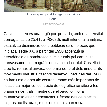
El palau episcopal d’Astorga, obra d’Antoni
Gaudí
© FOTOTECA.CAT
Castella i Lleó és una regió poc poblada, amb una densitat
2
demogràfica de 25,4 h/km
(2023), molt inferior a la mitjana
estatal. La disminució de la població és un procés que,
iniciat al segle XX, a partir del 1950 accentuà la
decadència de nombrosos nuclis rurals pel continuat
transvasament demogràfic del camp a la ciutat. Castella i
Lleó ha romàs allunyada de forma general dels importants
moviments industrialitzadors desenvolupats des del 1960, i
ha fornit mà d’obra als centres urbans més importants de
l’estat. La major concentració demogràfica se situa a les
planúries centrals, mentre que el
páramo
i l’orla
muntanyosa estan desertitzats. L’èxode des dels petits i
mitjans nuclis rurals, molts dels quals han restat