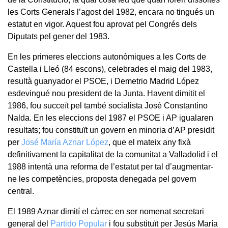
les Corts Generals l’agost del 1982, encara no tingués un
estatut en vigor. Aquest fou aprovat pel Congrés dels
Diputats pel gener del 1983.
En les primeres eleccions autonòmiques a les Corts de
Castella i Lleó (84 escons), celebrades el maig del 1983,
resultà guanyador el PSOE, i Demetrio Madrid López
esdevingué nou president de la Junta. Havent dimitit el
1986, fou succeït pel també socialista José Constantino
Nalda. En les eleccions del 1987 el PSOE i AP igualaren
resultats; fou constituït un govern en minoria d’AP presidit
per
José María Aznar López
, que el mateix any fixà
definitivament la capitalitat de la comunitat a Valladolid i el
1988 intentà una reforma de l’estatut per tal d’augmentar-
ne les competències, proposta denegada pel govern
central.
El 1989 Aznar dimití el càrrec en ser nomenat secretari
general del
Partido Popular
i fou substituït per Jesús María