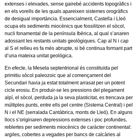
extenses i elevades, sense gairebé accidents topogràfics i
en els vorells de les quals apareixen sistemes orogràfics
de desigual importància. Essencialment, Castella i Lleó
ocupa els sediments miocènics que fossilitzen el sòcol,
nucli fonamental de la península Ibèrica, al qual s’anaren
adossant les restants unitats geològiques. Cap al N i cap
al S el relleu es fa més abrupte, si bé continua formant part
d’una mateixa unitat geològica.
En efecte, la Meseta septentrional és constituïda pel
primitiu sòcol paleozoic que al començament del
Secundari havia ja estat totalment arrasat per un potent
cicle erosiu. En produir-se les pressions del plegament
alpí, el sòcol, perduda ja la seva plasticitat, es trencava per
múltiples punts, entre ells pel centre (Sistema Central) i pel
N i el NE (serralada Cantàbrica, monts de Lleó). En alguns
llocs s’originaren depressions extenses i poc profundes,
reblertes per sediments miocènics de caràcter continental:
argiles, cobertes a vegades per bancs de calcàries al