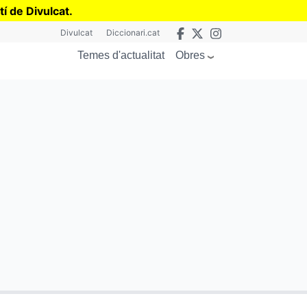
tí de Divulcat
.
Divulcat
Diccionari.cat
Obres
Temes d'actualitat