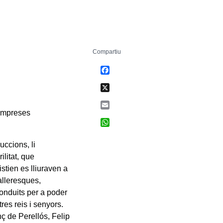
Compartiu
Facebook
X
Email
 empreses
WhatsApp
uccions, li
ilitat, que
stien es lliuraven a
alleresques,
conduits per a poder
res reis i senyors.
ç de Perellós, Felip