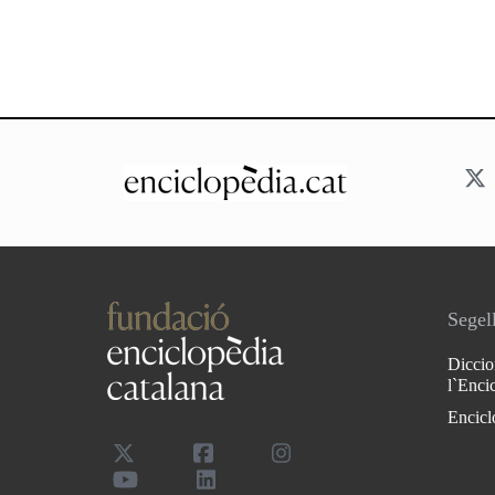
Segell
Diccio
l`Enci
Encicl