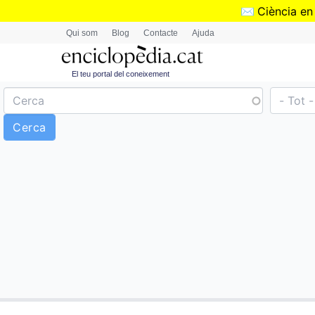
✉️
Ciència en
Qui som
Blog
Contacte
Ajuda
El teu portal del coneixement