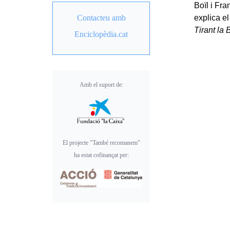
Boïl i Fra
Contacteu amb
explica el
Tirant la 
Enciclopèdia.cat
Amb el suport de:
El projecte "També recomanem"
ha estat cofinançat per: