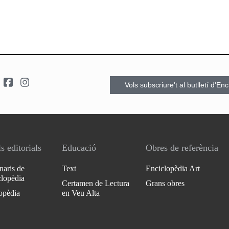
Vols subscriure't al butlletí d'En
s editorials
Educació
Obres de referència
naris de
Text
Enciclopèdia Art
clopèdia
Certamen de Lectura
Grans obres
opèdia
en Veu Alta