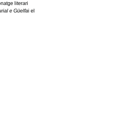
natge literari
rial e Güelfa
i el