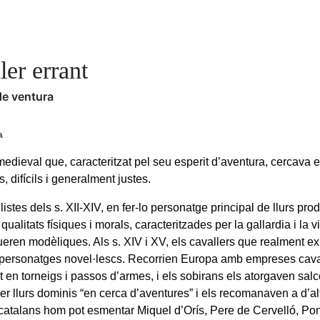
ler errant
de ventura
a
medieval que, caracteritzat pel seu esperit d’aventura, cercava
s, difícils i generalment justes.
listes dels s. XII-XIV, en fer-lo personatge principal de llurs prod
qualitats físiques i morals, caracteritzades per la gallardia i la vir
eren modèliques. Als s. XIV i XV, els cavallers que realment exi
s personatges novel·lescs. Recorrien Europa amb empreses cav
t en torneigs i passos d’armes, i els sobirans els atorgaven sal
per llurs dominis “en cerca d’aventures” i els recomanaven a d’alt
 catalans hom pot esmentar Miquel d’Orís, Pere de Cervelló, Pon