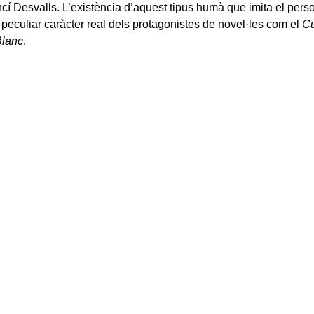
ncí Desvalls. L’existència d’aquest tipus humà que imita el perso
 peculiar caràcter real dels protagonistes de novel·les com el
Cu
Blanc
.