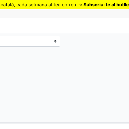
Vés
 català, cada setmana al teu correu.
➜
Subscriu-te al butlle
al
contingut