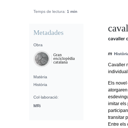
Temps de lectura:
1 min
caval
Metadades
cavaller 
Obra
m
Històri
Cavaller 
individual
Matèria
Els novel·
Història
atorgaren 
esdevingu
Col·laboració:
imitar el
MRi
participan
transitar 
Entre els