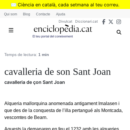
Vés
✉️
Ciència en català, cada setmana al teu correu.
al
➜
Subscriu-te al butlletí de Divulcat
.
Qui som
Blog
Contacte
Ajuda
contingut
Divulcat
Diccionari.cat
El teu portal del coneixement
Temps de lectura:
1 min
cavalleria de son Sant Joan
cavalleria de çon Sant Joan
Alqueria mallorquina anomenada antigament Imalasen i
que des de la conquesta de l’illa pertangué als Montcada,
vescomtes de Bearn.
Aquests la demanaren en feu el 1232 amb les alqueries