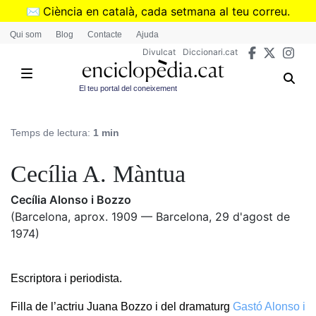
Vés
✉️
Ciència en català, cada setmana al teu correu.
al
➜
Subscriu-te al butlletí de Divulcat
.
Qui som
Blog
Contacte
Ajuda
contingut
Divulcat
Diccionari.cat
El teu portal del coneixement
Temps de lectura:
1 min
Cecília A. Màntua
Cecília Alonso i Bozzo
(Barcelona, aprox. 1909 — Barcelona, 29 d'agost de
1974)
Escriptora i periodista.
Filla de l’actriu Juana Bozzo i del dramaturg
Gastó Alonso i