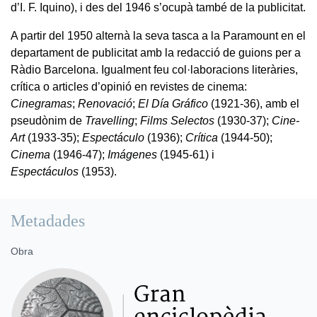
d’I. F. Iquino), i des del 1946 s’ocupà també de la publicitat.
A partir del 1950 alternà la seva tasca a la Paramount en el
departament de publicitat amb la redacció de guions per a
Ràdio Barcelona. Igualment feu col·laboracions literàries,
crítica o articles d’opinió en revistes de cinema:
Cinegramas
;
Renovació
;
El Día Gráfico
(1921-36), amb el
pseudònim de
Travelling
;
Films Selectos
(1930-37);
Cine-
Art
(1933-35);
Espectáculo
(1936);
Crítica
(1944-50);
Cinema
(1946-47);
Imágenes
(1945-61) i
Espectáculos
(1953).
Metadades
Obra