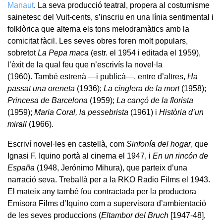
Manaut
. La seva producció teatral, propera al costumisme
sainetesc del Vuit-cents, s’inscriu en una línia sentimental i
folklòrica que alterna els tons melodramàtics amb la
comicitat fàcil. Les seves obres foren molt populars,
sobretot
La Pepa maca
(estr. el 1954 i editada el 1959),
l’èxit de la qual feu que n’escrivís la novel·la
(1960). També estrenà —i publicà—, entre d’altres,
Ha
passat una oreneta
(1936);
La cinglera de la mort
(1958);
Princesa de Barcelona
(1959);
La cançó de la florista
(1959);
Maria Coral, la pessebrista
(1961) i
Història d’un
mirall
(1966).
Escriví novel·les en castellà, com
Sinfonía del hogar
, que
Ignasi F. Iquino portà al cinema el 1947, i
En un rincón de
España
(1948, Jerónimo Mihura), que parteix d’una
narració seva. Treballà per a la RKO Radio Films el 1943.
El mateix any també fou contractada per la productora
Emisora Films d’Iquino com a supervisora d’ambientació
de les seves produccions (
El
tambor del Bruch
[1947-48],