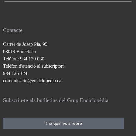
Contacte
Carrer de Josep Pla, 95
08019 Barcelona
Telèfon: 934 120 030
Telèfon d'atenció al subscriptor:
934 126 124
comunicacio@enciclopedia.cat
Subscriu-te als butlletins del Grup Enciclopèdia
Tria quin vols rebre