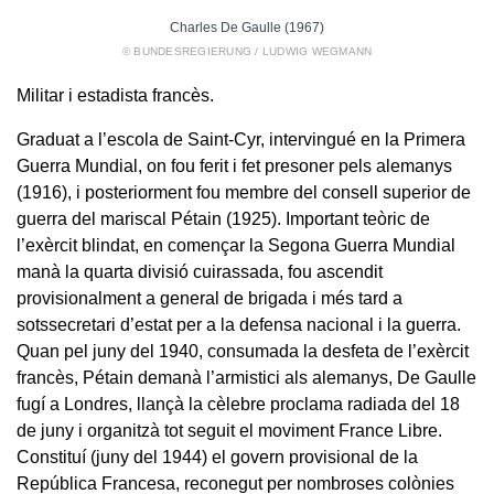
Charles De Gaulle (1967)
© BUNDESREGIERUNG / LUDWIG WEGMANN
Militar i estadista francès.
Graduat a l’escola de Saint-Cyr, intervingué en la Primera
Guerra Mundial, on fou ferit i fet presoner pels alemanys
(1916), i posteriorment fou membre del consell superior de
guerra del mariscal Pétain (1925). Important teòric de
l’exèrcit blindat, en començar la Segona Guerra Mundial
manà la quarta divisió cuirassada, fou ascendit
provisionalment a general de brigada i més tard a
sotssecretari d’estat per a la defensa nacional i la guerra.
Quan pel juny del 1940, consumada la desfeta de l’exèrcit
francès, Pétain demanà l’armistici als alemanys, De Gaulle
fugí a Londres, llançà la cèlebre proclama radiada del 18
de juny i organitzà tot seguit el moviment France Libre.
Constituí (juny del 1944) el govern provisional de la
República Francesa, reconegut per nombroses colònies