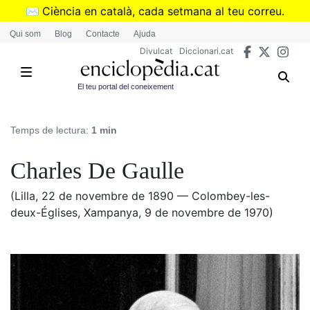
Vés
✉️
Ciència en català, cada setmana al teu correu.
al
➜
Subscriu-te al butlletí de Divulcat
.
Qui som
Blog
Contacte
Ajuda
contingut
Divulcat
Diccionari.cat
El teu portal del coneixement
Temps de lectura:
1 min
Charles De Gaulle
(Lilla, 22 de novembre de 1890 — Colombey-les-
deux-Églises, Xampanya, 9 de novembre de 1970)