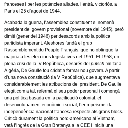
franceses i per les potències aliades, i entrà, victoriós, a
París el 25 d’agost de 1944.
Acabada la guerra, l’assemblea constituent el nomenà
president del govern provisional (novembre del 1945), però
dimití (gener del 1946) per desacords amb la política
partidista imperant. Aleshores fundà el grup
Rassemblement du Peuple Français, que no obtingué la
majoria a les eleccions legislatives del 1951. El 1958, en
plena crisi de la IV República, després del
putsch
militar a
Algèria, De Gaulle fou cridat a formar nou govern. A partir
d’una nova constitució (la V República), que augmentava
considerablement les atribucions del president, De Gaulle,
elegit com a tal, refermà el seu poder personal i començà
una política basada en la pacificació colonial, el
desenvolupament econòmic i social, l’europeisme i la
independència nacional francesa respecte als grans blocs.
Criticà durament la política nord-americana al Vietnam,
vetà l’ingrés de la Gran Bretanya a la CEE i inicià una