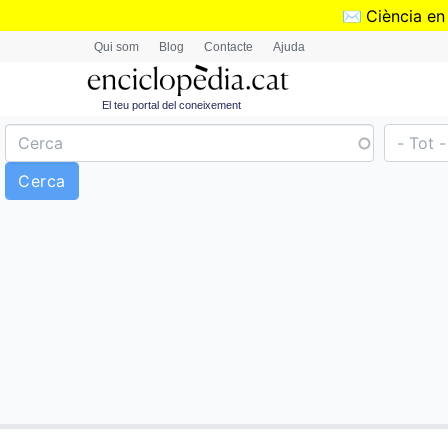
✉️
Ciència en
Qui som
Blog
Contacte
Ajuda
El teu portal del coneixement