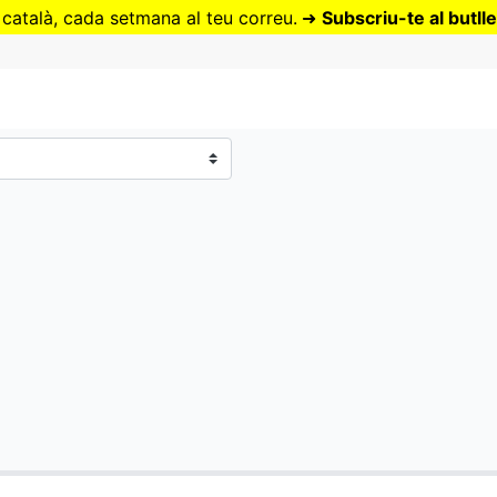
Vés
 català, cada setmana al teu correu.
➜
Subscriu-te al butlle
al
contingut