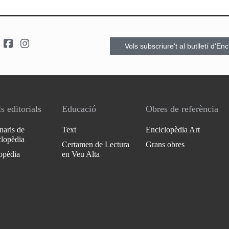
Vols subscriure't al butlletí d'En
s editorials
Educació
Obres de referència
naris de
Text
Enciclopèdia Art
clopèdia
Certamen de Lectura
Grans obres
opèdia
en Veu Alta