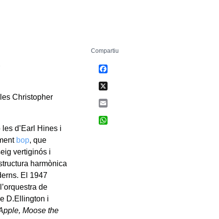
Compartiu
)
Facebook
X
les Christopher
Email
WhatsApp
les d’Earl Hines i
iment
bop
, que
eig vertiginós i
estructura harmònica
erns. El 1947
l’orquestra de
e D.Ellington i
 Apple, Moose the