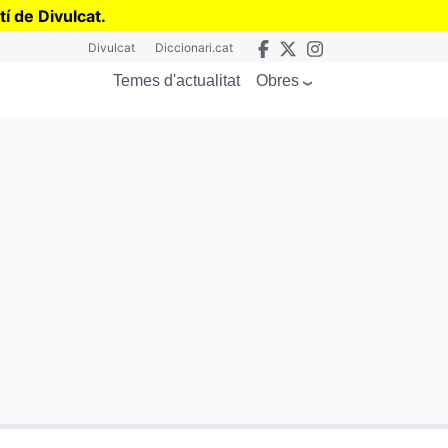
tí de Divulcat
.
Divulcat
Diccionari.cat
Obres
Temes d'actualitat