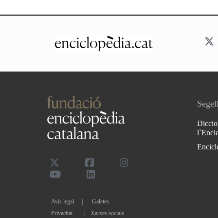
Segell
Diccio
l`Enci
Encicl
Avís legal
Galetes
Privacitat
|
Xarxes socials