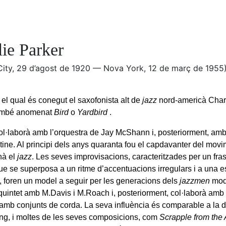
lie Parker
City, 29 d’agost de 1920 — Nova York, 12 de març de 1955
l qual és conegut el saxofonista alt de
jazz
nord-americà Char
també anomenat
Bird
o
Yardbird
.
ol·laborà amb l’orquestra de Jay McShann i, posteriorment, amb 
stine. Al principi dels anys quaranta fou el capdavanter del mov
nà el
jazz
. Les seves improvisacions, caracteritzades per un fras
ue se superposa a un ritme d’accentuacions irregulars i a una 
 foren un model a seguir per les generacions dels
jazzmen
mod
quintet amb M.Davis i M.Roach i, posteriorment, col·laborà amb 
 amb conjunts de corda. La seva influència és comparable a la d
ng, i moltes de les seves composicions, com
Scrapple from the