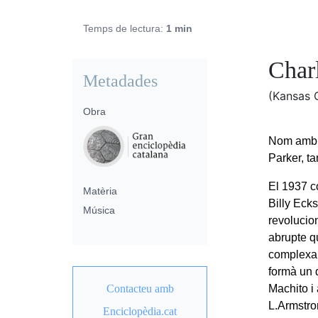
Temps de lectura:
1 min
Char
Metadades
(Kansas 
Obra
Nom amb e
Parker, 
El 1937 c
Matèria
Billy Eck
Música
revolucio
abrupte q
complexa,
formà un 
Contacteu amb
Machito i
L.Armstro
Enciclopèdia.cat