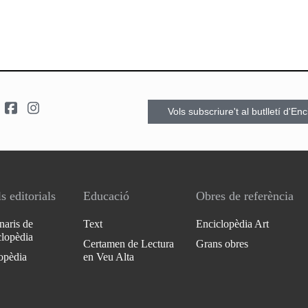
Vols subscriure't al butlletí d'En
s editorials
Educació
Obres de referència
naris de
Text
Enciclopèdia Art
clopèdia
Certamen de Lectura
Grans obres
opèdia
en Veu Alta