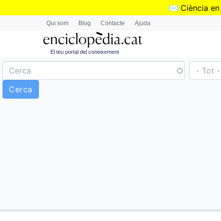
✉️
Ciència en
Qui som
Blog
Contacte
Ajuda
El teu portal del coneixement