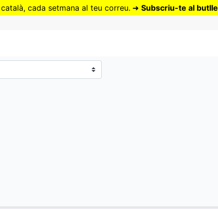
Vés
 català, cada setmana al teu correu.
➜
Subscriu-te al butlle
al
contingut