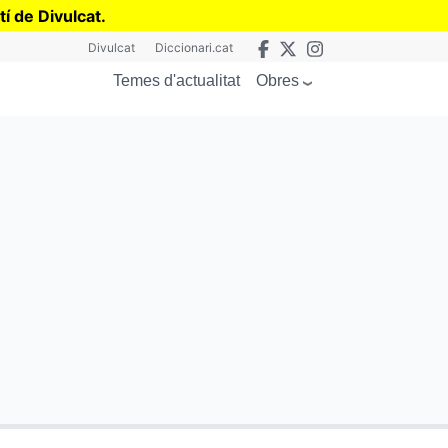
tí de Divulcat
.
Divulcat
Diccionari.cat
Obres
Temes d'actualitat