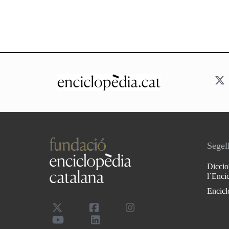
Segell
Diccio
l`Enci
Encicl