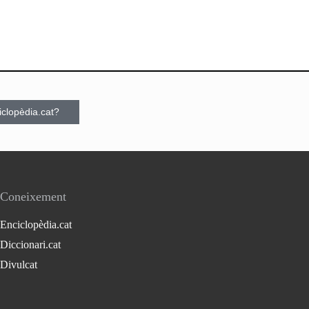
ciclopèdia.cat?
Coneixement
Enciclopèdia.cat
Diccionari.cat
Divulcat