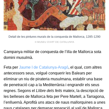
Detall de les pintures murals de la conquesta de Mallorca, 1285-1290
© MUSEU D'ART DE CATALUNYA
Campanya militar de conquesta de l’illa de Mallorca sota
domini musulmà.
Feta per
Jaume I de Catalunya-Aragó
, el qual, com altres
antecessors seus, volgué conquerir les Balears per
eliminar un niu de pirateria musulmana, establir una base
de penetració cap a la Mediterrània i engrandir els seus
regnes. Segons el
Llibre dels feits
mateix, la descripció de
les belleses de Mallorca feta per Pere Martell, a Tarragona,
l’enlluernà. Aprofità uns atacs de naus mallorquines a unes
naus catalanes per demanar reparació al valí de Mallorca