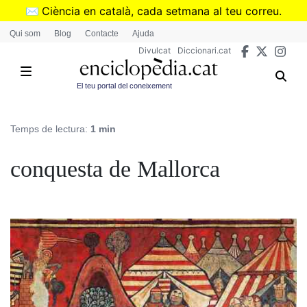
Vés
✉️
Ciència en català, cada setmana al teu correu.
al
➜
Subscriu-te al butlletí de Divulcat
.
Qui som
Blog
Contacte
Ajuda
contingut
Divulcat
Diccionari.cat
El teu portal del coneixement
Temps de lectura:
1 min
conquesta de Mallorca