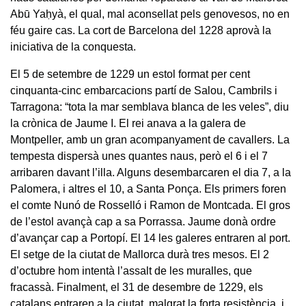
Abū Yaḥyà, el qual, mal aconsellat pels genovesos, no en
féu gaire cas. La cort de Barcelona del 1228 aprovà la
iniciativa de la conquesta.
El 5 de setembre de 1229 un estol format per cent
cinquanta-cinc embarcacions partí de Salou, Cambrils i
Tarragona: “tota la mar semblava blanca de les veles”, diu
la crònica de Jaume I. El rei anava a la galera de
Montpeller, amb un gran acompanyament de cavallers. La
tempesta dispersà unes quantes naus, però el 6 i el 7
arribaren davant l’illa. Alguns desembarcaren el dia 7, a la
Palomera, i altres el 10, a Santa Ponça. Els primers foren
el comte Nunó de Rosselló i Ramon de Montcada. El gros
de l’estol avançà cap a sa Porrassa. Jaume donà ordre
d’avançar cap a Portopí. El 14 les galeres entraren al port.
El setge de la ciutat de Mallorca durà tres mesos. El 2
d’octubre hom intentà l’assalt de les muralles, que
fracassà. Finalment, el 31 de desembre de 1229, els
catalans entraren a la ciutat, malgrat la forta resistència, i