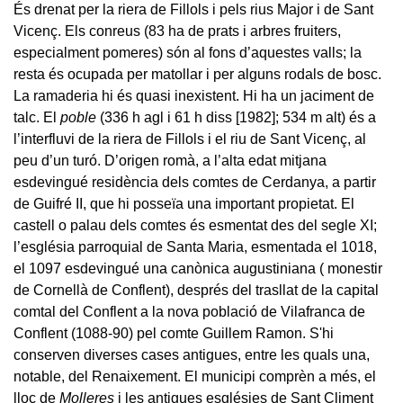
És drenat per la riera de Fillols i pels rius Major i de Sant
Vicenç. Els conreus (83 ha de prats i arbres fruiters,
especialment pomeres) són al fons d’aquestes valls; la
resta és ocupada per matollar i per alguns rodals de bosc.
La ramaderia hi és quasi inexistent. Hi ha un jaciment de
talc. El
poble
(336 h agl i 61 h diss [1982]; 534 m alt) és a
l’interfluvi de la riera de Fillols i el riu de Sant Vicenç, al
peu d’un turó. D’origen romà, a l’alta edat mitjana
esdevingué residència dels comtes de Cerdanya, a partir
de Guifré II, que hi posseïa una important propietat. El
castell o palau dels comtes és esmentat des del segle XI;
l’església parroquial de Santa Maria, esmentada el 1018,
el 1097 esdevingué una canònica augustiniana ( monestir
de Cornellà de Conflent), després del trasllat de la capital
comtal del Conflent a la nova població de Vilafranca de
Conflent (1088-90) pel comte Guillem Ramon. S'hi
conserven diverses cases antigues, entre les quals una,
notable, del Renaixement. El municipi comprèn a més, el
lloc de
Molleres
i les antigues esglésies de Sant Climent