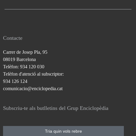
Contacte
Carrer de Josep Pla, 95
08019 Barcelona
Telèfon: 934 120 030
Telèfon d'atenció al subscriptor:
934 126 124
comunicacio@enciclopedia.cat
Subscriu-te als butlletins del Grup Enciclopèdia
Tria quin vols rebre