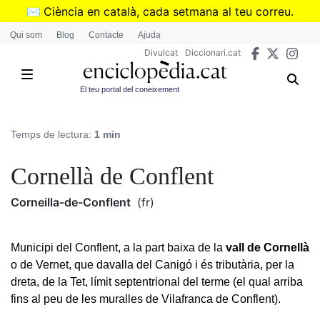
Vés
✉️
Ciència en català, cada setmana al teu correu.
al
➜
Subscriu-te al butlletí de Divulcat
.
Qui som
Blog
Contacte
Ajuda
contingut
Divulcat
Diccionari.cat
El teu portal del coneixement
Temps de lectura:
1 min
Cornellà de Conflent
Corneilla-de-Conflent
(fr)
Municipi del Conflent, a la part baixa de la
vall de Cornellà
o de Vernet, que davalla del Canigó i és tributària, per la
dreta, de la Tet, límit septentrional del terme (el qual arriba
fins al peu de les muralles de Vilafranca de Conflent).