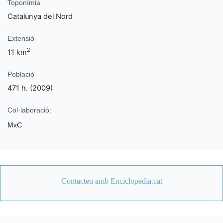
Toponímia
Catalunya del Nord
Extensió
2
11 km
Població
471 h. (2009)
Col·laboració:
MxC
Contacteu amb Enciclopèdia.cat