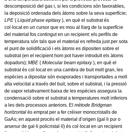
descomposició del gas i, si les condicions són favorables,
la deposició ordenada dels àtoms sobre la seva superfície;
LPE
(
Liquid phase epitaxy
), en què el substrat és
col·locat en un cursor que es mou al llarg de la superfície
del material fos contingut en un recipient: els perfils de
temperatura són tals que el material es refreda just per sota
el punt de solidificació i els àtoms es dipositen sobre el
substrat (en el recipient hom pot haver introduït els àtoms
dopadors);
MBE
(
Molecular beam epitaxy
), en què el
substrat és col·locat en una cambra de buit molt gran, les
espècies a dipositar són evaporades i transportades a molt
alta velocitat a través del buit, sobre el substrat, i la pressió
de vapor relativament baixa de les espècies assegura la
condensació sobre el substrat a temperatures molt inferiors
a les dels processos anteriors. El
mètode Bridgman
horitzontal
és emprat per a fer créixer monocristalls de
GaAs; en aquest procés el material d’origen (gal·li pur o
arsenur de gal·li policristal·lí) és col·locat en un recipient