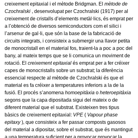
creixement epitaxial i el mètode Bridgman. El
mètode de
Czochralski
, desenvolupat per Czochralski (1917) per al
creixement de cristalls d’elements metàl·lics, és emprat per
a l’obtenció de diversos semiconductors com el silici i
l’arsenur de gal·li, que són la base de la fabricació de
circuits integrats, i consisteix a submergir una llavor petita
de monocristall en el material fos, traient-la a poc a poc del
bany, al mateix temps que se li comunica un moviment de
rotació. El
creixement epitaxial
és emprat per a fer créixer
capes de monocristalls sobre un substrat; la diferència
essencial respecte al mètode de Czochralski és que el
material es fa créixer a temperatures inferiors a la de la
fusió. El procés s’anomena
homoepitàxia
o
heteroepitàxia
segons que la capa dipositada sigui del mateix o de
diferent material que el substrat. Existeixen tres tipus
bàsics de creixement epitaxial:
VPE
(
Vapour phase
epitaxy
), que consisteix a fer passar composts gasosos
del material a dipositar, sobre el substrat, que és mantingut
a una temperatura suficient per a provocar provocar la