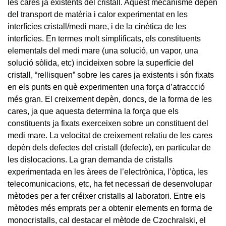
les cares ja existents del cristall. Aquest mecanisme depèn
del transport de matèria i calor experimentat en les
interfícies cristall/medi mare, i de la cinètica de les
interfícies. En termes molt simplificats, els constituents
elementals del medi mare (una solució, un vapor, una
solució sòlida, etc) incideixen sobre la superfície del
cristall, “rellisquen” sobre les cares ja existents i són fixats
en els punts en què experimenten una força d’atraccció
més gran. El creixement depèn, doncs, de la forma de les
cares, ja que aquesta determina la força que els
constituents ja fixats exerceixen sobre un constituent del
medi mare. La velocitat de creixement relatiu de les cares
depèn dels defectes del cristall (defecte), en particular de
les dislocacions. La gran demanda de cristalls
experimentada en les àrees de l’electrònica, l’òptica, les
telecomunicacions, etc, ha fet necessari de desenvolupar
mètodes per a fer créixer cristalls al laboratori. Entre els
mètodes més emprats per a obtenir elements en forma de
monocristalls, cal destacar el mètode de Czochralski, el