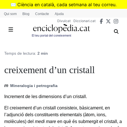
Vés
✉️
Ciència en català, cada setmana al teu correu.
al
➜
Subscriu-te al butlletí de Divulcat
.
Qui som
Blog
Contacte
Ajuda
contingut
Divulcat
Diccionari.cat
El teu portal del coneixement
Temps de lectura:
2 min
creixement d’un cristall
m
Mineralogia i petrografia
Increment de les dimensions d’un cristall.
El creixement d’un cristall consisteix, bàsicament, en
l’adjunció dels constituents elementals (àtom, ions,
molècules) del
medi mare
en què és submergit el cristall, a