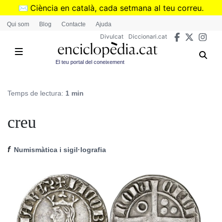
Vés
✉️
Ciència en català, cada setmana al teu correu.
al
➜
Subscriu-te al butlletí de Divulcat
.
Qui som
Blog
Contacte
Ajuda
contingut
Divulcat
Diccionari.cat
El teu portal del coneixement
Temps de lectura:
1 min
creu
f
Numismàtica i sigil·lografia