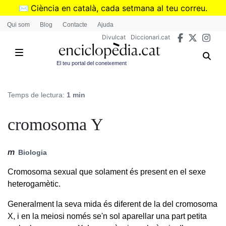
Vés
✉️
Ciència en català, cada setmana al teu correu.
al
➜
Subscriu-te al butlletí de Divulcat
.
Qui som
Blog
Contacte
Ajuda
contingut
Divulcat
Diccionari.cat
El teu portal del coneixement
Temps de lectura:
1 min
cromosoma Y
m
Biologia
Cromosoma sexual que solament és present en el sexe
heterogamètic.
Generalment la seva mida és diferent de la del cromosoma
X, i en la meiosi només se'n sol aparellar una part petita