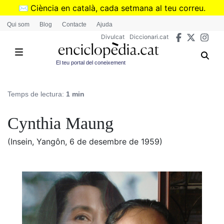
Vés
✉️
Ciència en català, cada setmana al teu correu.
al
➜
Subscriu-te al butlletí de Divulcat
.
Qui som
Blog
Contacte
Ajuda
contingut
Divulcat
Diccionari.cat
El teu portal del coneixement
Temps de lectura:
1 min
Cynthia Maung
(Insein, Yangôn, 6 de desembre de 1959)