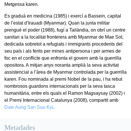
Metgessa karen.
Es graduà en medicina (1985) i exercí a Bassein, capital
de l’estat d’Irauadi (Myanmar). Quan la junta militar
prengué el poder (1988), fugí a Tailàndia, on obrí un centre
sanitari a la localitat fronterera amb Myanmar de Mae Sot,
dedicada sobretot a refugiats i immigrants procedents del
seu país i als ferits per mines antipersona i per armes de
foc en el conflicte que enfronta el govern amb la guerrilla
opositora. A mitjan anys noranta amplià la seva activitat
assistencial a l’àrea de Myanmar controlada per la guerrilla
karen. Fou nominada al premi Nobel de la pau, i ha rebut
nombrosos guardons internacionals per la seva tasca
humanitària, entre els quals el Ramon Magsaysay (2002) i
el Premi Internacional Catalunya (2008), compartit amb
Daw Aung San Suu Kyi
.
Metadades