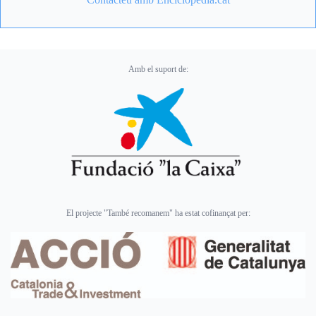
Amb el suport de:
El projecte "També recomanem" ha estat cofinançat per: