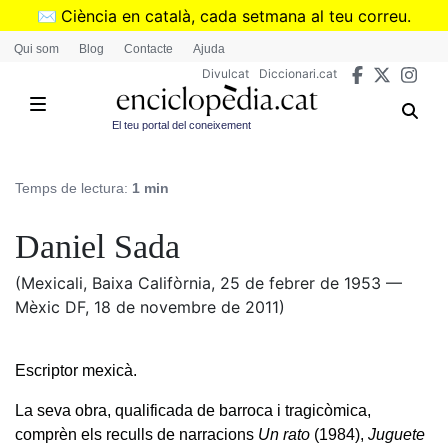
Vés
✉️
Ciència en català, cada setmana al teu correu.
al
➜
Subscriu-te al butlletí de Divulcat
.
Qui som
Blog
Contacte
Ajuda
contingut
Divulcat
Diccionari.cat
El teu portal del coneixement
Temps de lectura:
1 min
Daniel Sada
(Mexicali, Baixa Califòrnia, 25 de febrer de 1953 —
Mèxic DF, 18 de novembre de 2011)
Escriptor mexicà.
La seva obra, qualificada de barroca i tragicòmica,
comprèn els reculls de narracions
Un rato
(1984),
Juguete