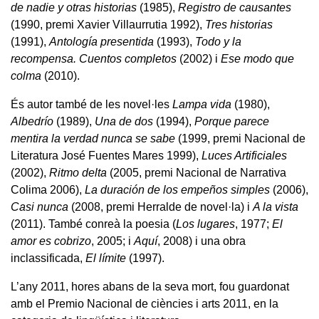
de nadie y otras historias
(1985),
Registro de causantes
(1990, premi Xavier Villaurrutia 1992),
Tres historias
(1991),
Antología presentida
(1993),
Todo y la
recompensa. Cuentos completos
(2002) i
Ese modo que
colma
(2010).
És autor també de les novel·les
Lampa vida
(1980),
Albedrío
(1989),
Una de dos
(1994),
Porque parece
mentira la verdad nunca se sabe
(1999, premi Nacional de
Literatura José Fuentes Mares 1999),
Luces Artificiales
(2002),
Ritmo delta
(2005, premi Nacional de Narrativa
Colima 2006),
La duración de los empeños simples
(2006),
Casi nunca
(2008, premi Herralde de novel·la) i
A la vista
(2011). També conreà la poesia (
Los lugares
, 1977;
El
amor es cobrizo
, 2005; i
Aquí
, 2008) i una obra
inclassificada,
El límite
(1997).
L’any 2011, hores abans de la seva mort, fou guardonat
amb el Premio Nacional de ciències i arts 2011, en la