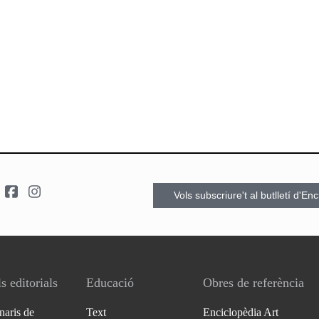
Vols subscriure't al butlletí d'En
s editorials
Educació
Obres de referència
naris de
Text
Enciclopèdia Art