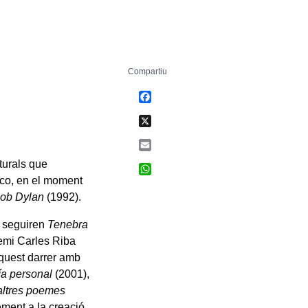
Compartiu
Facebook
X
Email
turals que
WhatsApp
nco, en el moment
Bob Dylan
(1992).
 seguiren
Tenebra
emi Carles Riba
aquest darrer amb
ía personal
(2001),
altres poemes
ent a la creació