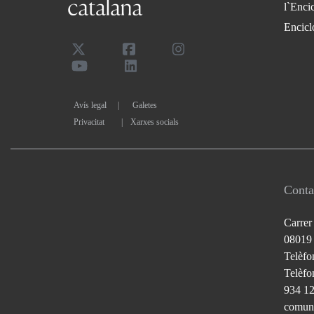
l`Enci
Encicl
Avís legal
Galetes
Privacitat
|
Xarxes socials
Conta
Carrer
08019
Telèfo
Telèfon
934 1
comuni