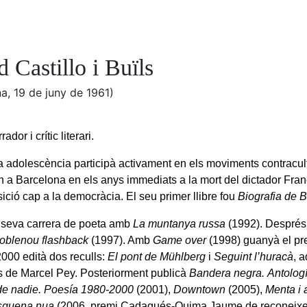
 Castillo i Buïls
a, 19 de juny de 1961)
ador i crític literari.
a adolescència participà activament en els moviments contracul
 a Barcelona en els anys immediats a la mort del dictador Fra
sició cap a la democràcia. El seu primer llibre fou
Biografia de 
 seva carrera de poeta amb
La muntanya russa
(1992). Després
oblenou flashback
(1997). Amb
Game over
(1998) guanyà el pr
2000 edità dos reculls:
El pont de Mühlberg
i
Seguint l’huracà
, 
es de Marcel Pey. Posteriorment publicà
Bandera negra. Antolog
 de nadie. Poesía 1980-2000
(2001),
Downtown
(2005),
Menta i 
squena nua
(2006, premi Cadaqués-Quima Jaume de reconeixem