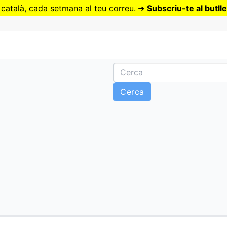
Vés
 català, cada setmana al teu correu.
➜
Subscriu-te al butlle
al
contingut