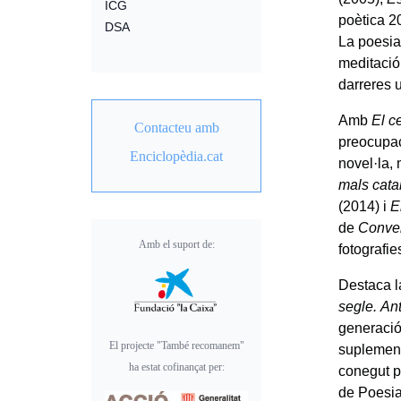
ICG
poètica 2
DSA
La poesia 
meditació
darreres u
Amb
El ce
Contacteu amb
preocupac
Enciclopèdia.cat
novel·la,
mals cata
(2014) i
E
de
Conver
Amb el suport de:
fotografi
Destaca la
segle.
Ant
generació
El projecte "També recomanem"
suplement 
ha estat cofinançat per:
conegut p
de Poesia