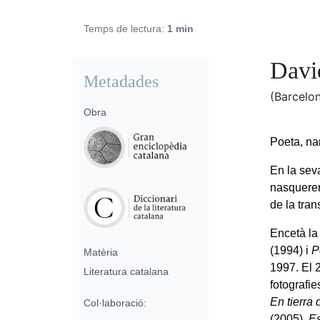
Temps de lectura:
1 min
David
Metadades
(Barcelon
Obra
Poeta, narr
En la sev
nasqueren
de la tran
Encetà la
(1994) i
P
Matèria
1997. El 
Literatura catalana
fotografi
En tierra
Col·laboració:
(2005),
E