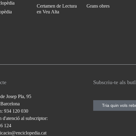
clopèdia
Certamen de Lectura
Grans obres
opèdia
en Veu Alta
cte
Subscriu-te als but
 de Josep Pla, 95
 Barcelona
Tria quin vols reb
n: 934 120 030
 d'atenció al subscriptor:
26 124
cacio@enciclopedia.cat