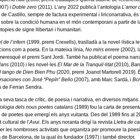
007) i
Doble zero
(2011). L’any 2022 publicà l’antologia
L’amor 
de Castillo, sempre de factura experimental i liriconarrativa, é
 sobre la condició humana en el món contemporani a partir de l
topies de signe llibertari i humanitari.
l de l’infern
(1999, premi Crexells), traslladà a la novel·lística l
ions com a poeta. En la mateixa línia,
No miris enrere
(2002), 
 meresqué el premi Sant Jordi. També ha publicat el poema narr
lans
(2010) i les novel·les
El Mar de la Tranquil·litat
(2010),
Bar
l tango de Dien Bien Phu
(2020, premi Joanot Martorell 2019). 
saciones con José “Pepín” Bello
(2007), amb Marc Sardá, i
Bc
es de Ferran Sendra.
 seva tasca de crític, de poesia i narrativa, en diversos mitjans
ologia dels nous poetes catalans
(1989) fou la carta de present
 de poetes que emergí els anys vuitanta. Des del 1989 fins al 20
cultural de l’
Avui
. Els anys noranta dirigí la revista
Lletra de c
er les nombroses activitats que organitza per promoure la poe
 de Barcelona, de la qual és fundador (1997) i també director.