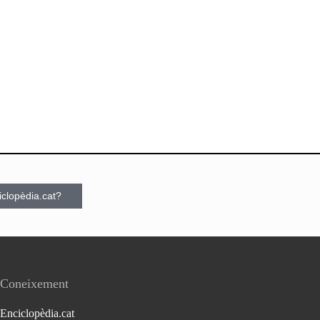
ciclopèdia.cat?
Coneixement
Enciclopèdia.cat