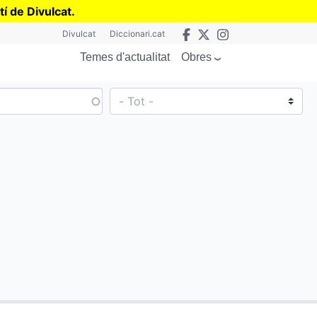
tí de Divulcat
.
Divulcat
Diccionari.cat
Obres
Temes d'actualitat