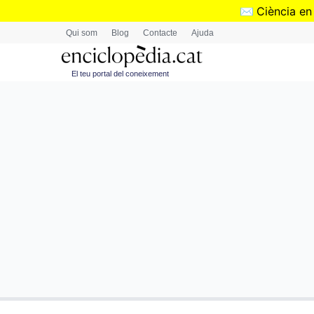
✉️
Ciència en
Qui som
Blog
Contacte
Ajuda
El teu portal del coneixement