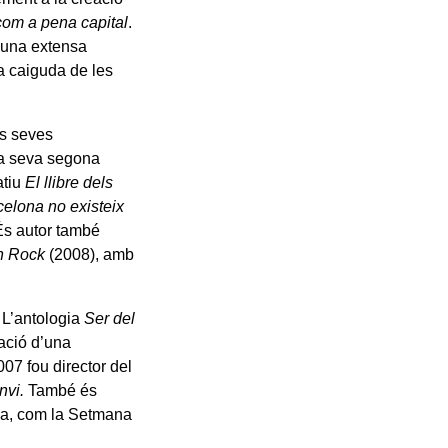
com a pena capital
.
s una extensa
a caiguda de les
es seves
la seva segona
atiu
El llibre dels
celona no existeix
És autor també
n Rock
(2008), amb
. L’antologia
Ser del
ació d’una
07 fou director del
anvi.
També és
sia, com la Setmana