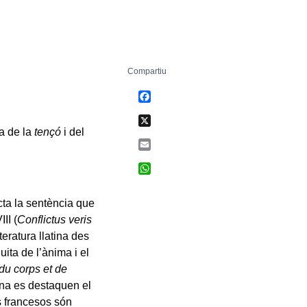
Compartiu
Facebook
X
ia de la
tençó
i del
Email
WhatsApp
icta la sentència que
II (
Conflictus veris
iteratura llatina des
luita de l’ànima i el
du corps et de
llana es destaquen el
s francesos són