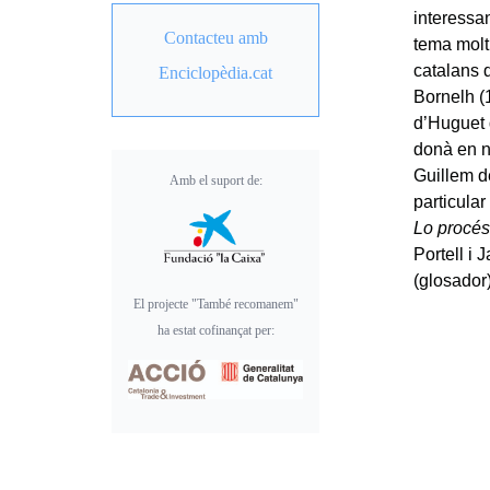
interessa
Contacteu amb
tema molt 
catalans d
Enciclopèdia.cat
Bornelh (
d’Huguet 
donà en n
Guillem d
Amb el suport de:
particula
Lo procés
Portell i 
(glosador
El projecte "També recomanem"
ha estat cofinançat per: