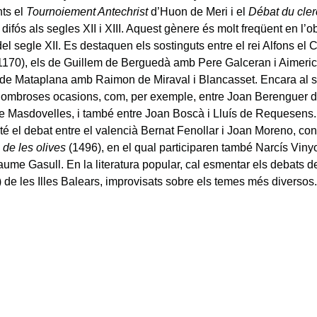
nts el
Tournoiement Antechrist
d’Huon de Meri i el
Débat du cler
difós als segles XII i XIII. Aquest gènere és molt freqüent en l’o
el segle XII. Es destaquen els sostinguts entre el rei Alfons el 
1170), els de Guillem de Berguedà amb Pere Galceran i Aimeric
de Mataplana amb Raimon de Miraval i Blancasset. Encara al s
ombroses ocasions, com, per exemple, entre Joan Berenguer d
e Masdovelles, i també entre Joan Boscà i Lluís de Requesens
r té el debat entre el valencià Bernat Fenollar i Joan Moreno, c
 de les olives
(1496), en el qual participaren també Narcís Viny
Jaume Gasull. En la literatura popular, cal esmentar els debats 
) de les Illes Balears, improvisats sobre els temes més diversos