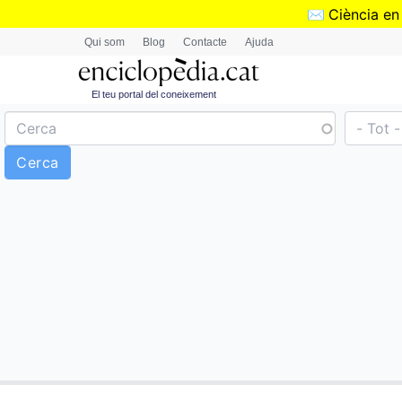
✉️
Ciència en
Qui som
Blog
Contacte
Ajuda
El teu portal del coneixement