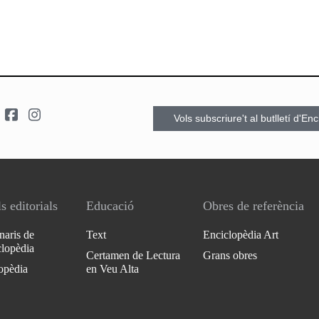
Vols subscriure't al butlletí d'En
s editorials
Educació
Obres de referència
naris de
Text
Enciclopèdia Art
clopèdia
Certamen de Lectura
Grans obres
opèdia
en Veu Alta