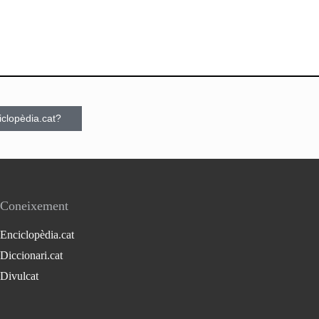
ciclopèdia.cat?
Coneixement
Enciclopèdia.cat
Diccionari.cat
Divulcat