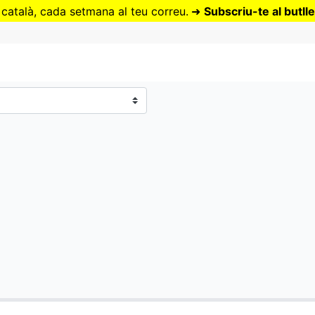
Vés
 català, cada setmana al teu correu.
➜
Subscriu-te al butlle
al
contingut