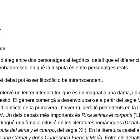
t
ura
diàleg entre dos personatges al·legòrics, detall que el diferenc
robadorescs, en què la disputa és entre personatges reals.
l debat pot ésser filosòfic o bé intranscendent.
intervé un tercer interlocutor, que és un magnat o una dama, i d
estió. El gènere començà a desenvolupar-se a partir del segle VI
, ‘Conflicte de la primavera i l’hivern’), però té precedents en la l
 V. Un dels debats més importants és
Rixa animis et corporis
(‘L
 tingué una àmplia difusió en les literatures romàniques (
Debat 
puta del alma y el cuerpo
, del segle XII). En la literatura caste
e don Carnal y doña Cuaresma
i
Elena y María.
Entre els debat