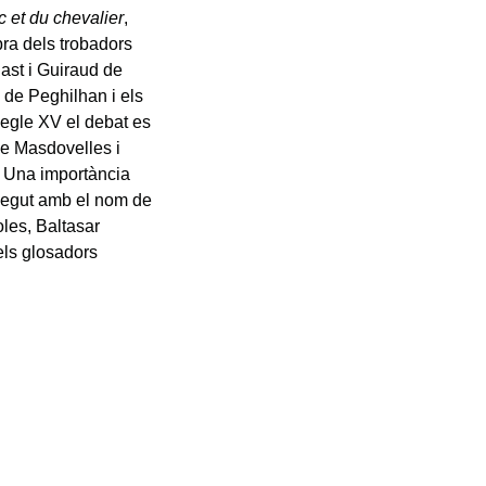
c et du chevalier
,
bra dels trobadors
Cast i Guiraud de
 de Peghilhan i els
egle XV el debat es
e Masdovelles i
. Una importància
onegut amb el nom de
oles, Baltasar
dels glosadors
.