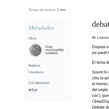
Temps de lectura:
1 min
deba
Metadades
m
Literat
Obra
Disputa o 
joc-partit
t
El tema de
Matèria
Literatura
Sovint hi 
clou la qü
Col·laboració:
et hiemis
del segle
MToV
cos’), que
l’âme
/
Dis
Debate d