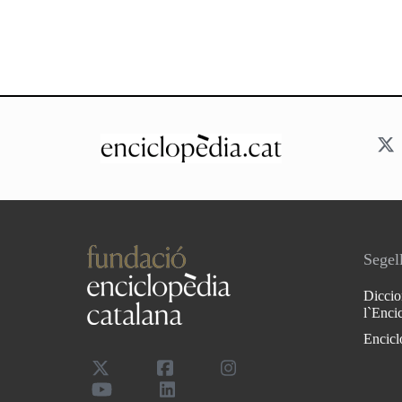
Segell
Diccio
l`Enci
Encicl