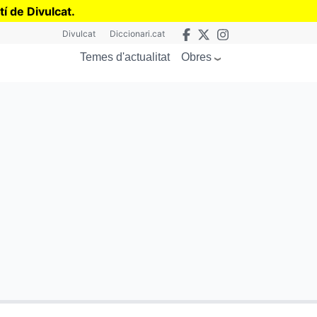
tí de Divulcat
.
Divulcat
Diccionari.cat
Obres
Temes d'actualitat