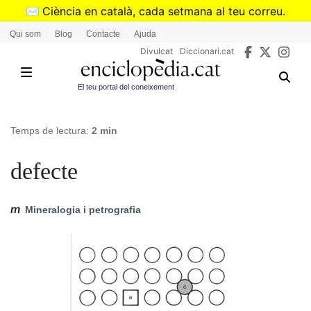
Vés
✉️
Ciència en català, cada setmana al teu correu.
al
➜
Subscriu-te al butlletí de Divulcat
.
Qui som
Blog
Contacte
Ajuda
contingut
Divulcat
Diccionari.cat
El teu portal del coneixement
Temps de lectura:
2 min
defecte
m
Mineralogia i petrografia