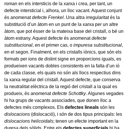
roman en els intersticis de la xarxa i crea, per tant, un
defecte intersticial i, alhora, un lloc vacant. Aquest conjunt
és anomenat
defecte Frenkel
. Una altra irregularitat és la
substitució d’un àtom en un punt de la xarxa per un altre
àtom, que pot ésser de la mateixa base del cristall, o bé un
àtom estrany. Aquest defecte és anomenat
defecte
substitucional
, en el primer cas, o
impuresa substitucional
,
en el segon. Finalment, en els cristalls iònics, que són els
formats per ions de distint signe en proporcions iguals, es
produeixen vacants dobles consistents en la falta d’un ió
de cada classe, els quals no són als llocs respectius dins
la xarxa regular del cristall. Aquest defecte, que conserva
la neutralitat elèctrica de la regió del cristall a la qual es
produeix, és anomenat
defecte Schottky
. Algunes vegades
hi ha grups de vacants associades, que donen lloc a
defectes més complexos. Els
defectes lineals
són les
dislocacions
(dislocació), i són de dos tipus principals: les
dislocacions helicoidals
; tenen un efecte important en la
duresa dels sòlids. Entre els
defectes superficials
hi ha