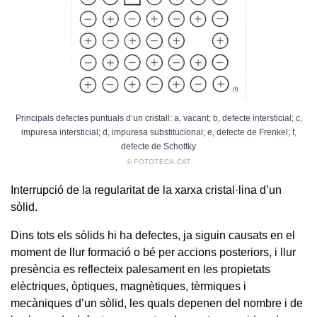
Principals defectes puntuals d’un cristall: a, vacant; b, defecte intersticial; c,
impuresa intersticial; d, impuresa substitucional; e, defecte de Frenkel; f,
defecte de Schottky
© FOTOTECA.CAT
Interrupció de la regularitat de la xarxa cristal·lina d’un
sòlid.
Dins tots els sòlids hi ha defectes, ja siguin causats en el
moment de llur formació o bé per accions posteriors, i llur
presència es reflecteix palesament en les propietats
elèctriques, òptiques, magnètiques, tèrmiques i
mecàniques d’un sòlid, les quals depenen del nombre i de