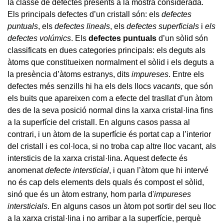
la classe de defectes presents a la mostra considerada.
Els principals defectes d’un cristall són: els
defectes
puntuals
, els
defectes lineals
, els
defectes superficials
i
els
defectes volúmics
. Els
defectes puntuals
d’un sòlid són
classificats en dues categories principals: els deguts als
àtoms que constitueixen normalment el sòlid i els deguts a
la presència d’àtoms estranys, dits
impureses
. Entre els
defectes més senzills hi ha els dels llocs
vacants
, que són
els buits que apareixen com a efecte del trasllat d’un àtom
des de la seva posició normal dins la xarxa cristal·lina fins
a la superfície del cristall. En alguns casos passa al
contrari, i un àtom de la superfície és portat cap a l’interior
del cristall i es col·loca, si no troba cap altre lloc vacant, als
intersticis de la xarxa cristal·lina. Aquest defecte és
anomenat
defecte intersticial
, i quan l’àtom que hi intervé
no és cap dels elements dels quals és compost el sòlid,
sinó que és un àtom estrany, hom parla d'
impureses
intersticials
. En alguns casos un àtom pot sortir del seu lloc
a la xarxa cristal·lina i no arribar a la superfície, perquè