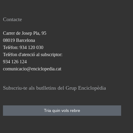
Contacte
Carrer de Josep Pla, 95
08019 Barcelona
Telèfon: 934 120 030
Telèfon d'atenció al subscriptor:
934 126 124
comunicacio@enciclopedia.cat
Subscriu-te als butlletins del Grup Enciclopèdia
Tria quin vols rebre