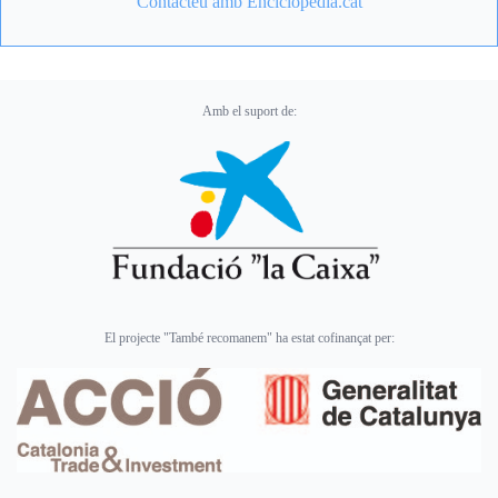
Contacteu amb Enciclopèdia.cat
Amb el suport de:
El projecte "També recomanem" ha estat cofinançat per: