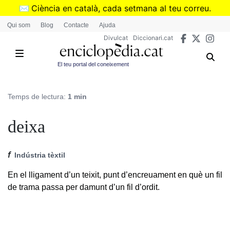
Vés
✉️
Ciència en català, cada setmana al teu correu.
al
➜
Subscriu-te al butlletí de Divulcat
.
Qui som
Blog
Contacte
Ajuda
contingut
Divulcat
Diccionari.cat
El teu portal del coneixement
Temps de lectura:
1 min
deixa
f
Indústria tèxtil
En el lligament d’un teixit, punt d’encreuament en què un fil
de trama passa per damunt d’un fil d’ordit.