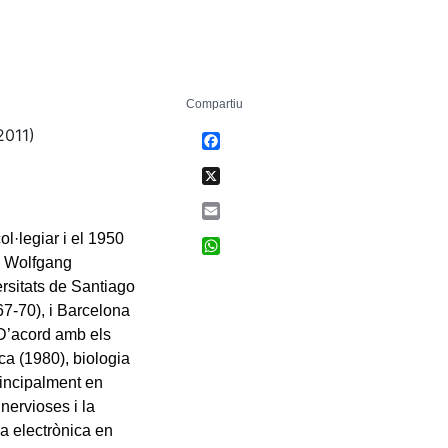
Compartiu
2011)
Facebook
X
Email
l·legiar i el 1950
WhatsApp
mb Wolfgang
rsitats de Santiago
67-70), i Barcelona
 D’acord amb els
ca (1980), biologia
principalment en
nervioses i la
a electrònica en