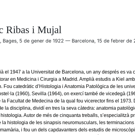
c Ribas i Mujal
, Bages, 5 de gener de 1922 — Barcelona, 15 de febrer de 
ià el 1947 a la Universitat de Barcelona, un any després es va co
torar en Medicina i Cirurgia a Madrid. Amplià estudis a Kiel a
 Fou catedràtic d’Histologia i Anatomia Patològica de les unive
tel·la (1960), Sevilla (1964), on exercí també de vicedegà (19
e la Facultat de Medecina de la qual fou vicerector fins el 1973.
 la disciplina, dividí en tres la seva càtedra: anatomia patològi
 i histologia. Autor de més de cinquanta treballs, s’especialitzà 
e la histologia de les sinapsis neuromusculars, les terminacions 
 mamària, i fou un dels capdavanters dels estudis de microscòpi