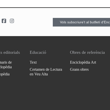
Vols subscriure't al butlletí d'En
s editorials
Educació
Obres de referència
naris de
Text
Enciclopèdia Art
clopèdia
Certamen de Lectura
Grans obres
opèdia
en Veu Alta