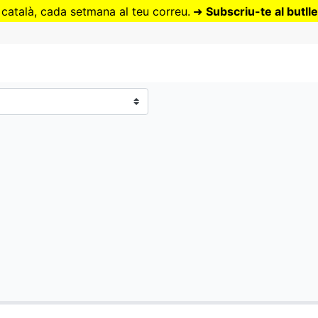
Vés
 català, cada setmana al teu correu.
➜
Subscriu-te al butlle
al
contingut