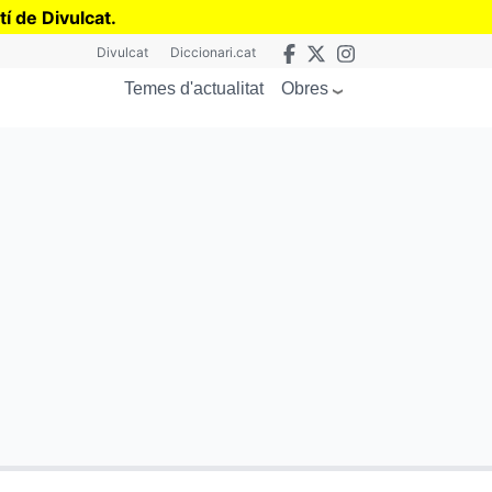
tí de Divulcat
.
Divulcat
Diccionari.cat
Obres
Temes d'actualitat