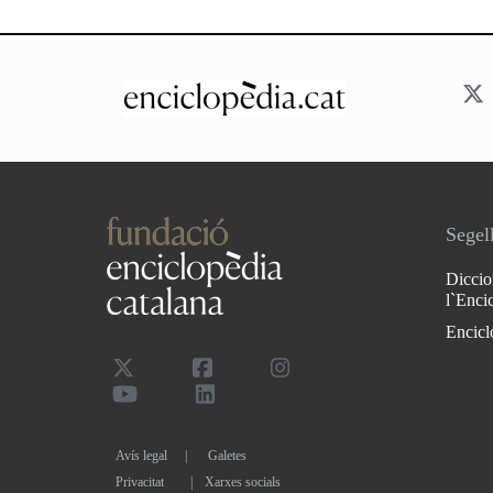
Segell
Diccio
l`Enci
Encicl
Avís legal
Galetes
Privacitat
|
Xarxes socials