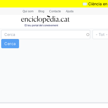
✉️
Ciència en
Qui som
Blog
Contacte
Ajuda
El teu portal del coneixement