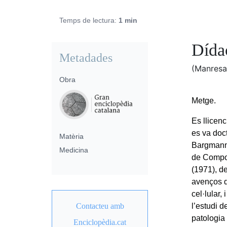
Temps de lectura:
1 min
Dída
Metadades
(Manresa
Obra
Metge.
Es llicenc
es va doc
Matèria
Bargmann.
Medicina
de Compos
(1971), d
avenços de
cel·lular,
Contacteu amb
l’estudi d
patologia
Enciclopèdia.cat