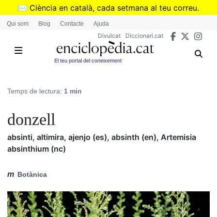
Vés
✉️
Ciència en català, cada setmana al teu correu.
al
➜
Subscriu-te al butlletí de Divulcat
.
Qui som
Blog
Contacte
Ajuda
contingut
Divulcat
Diccionari.cat
El teu portal del coneixement
Temps de lectura:
1 min
donzell
absinti, altimira, ajenjo (es), absinth (en), Artemisia
absinthium (nc)
m
Botànica