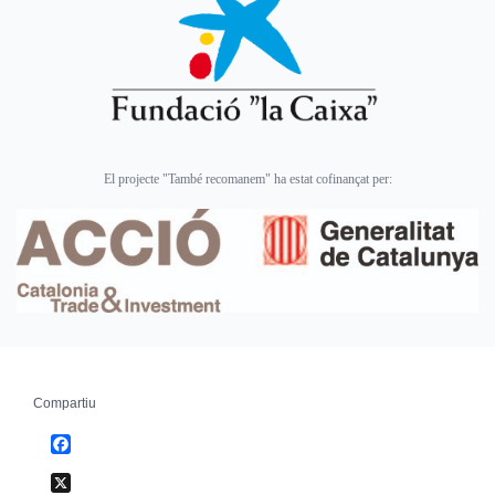
El projecte "També recomanem" ha estat cofinançat per:
Compartiu
Facebook
X