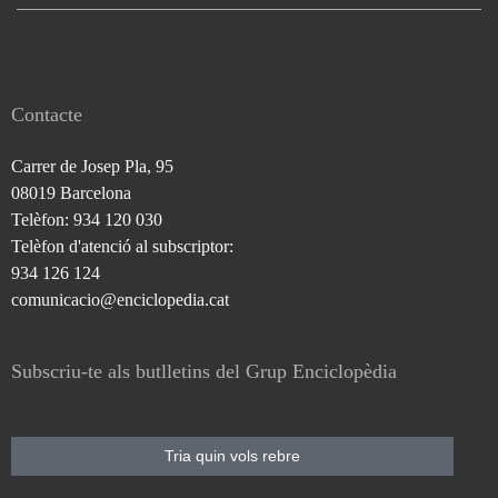
Contacte
Carrer de Josep Pla, 95
08019 Barcelona
Telèfon: 934 120 030
Telèfon d'atenció al subscriptor:
934 126 124
comunicacio@enciclopedia.cat
Subscriu-te als butlletins del Grup Enciclopèdia
Tria quin vols rebre