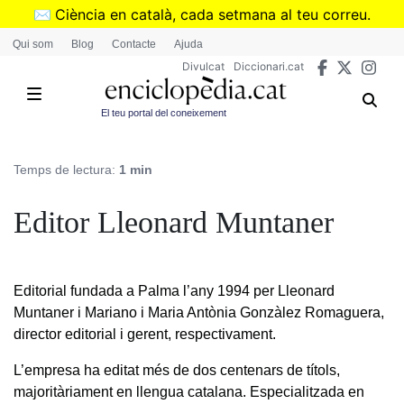
Vés
✉️
Ciència en català, cada setmana al teu correu.
al
➜
Subscriu-te al butlletí de Divulcat
.
Qui som
Blog
Contacte
Ajuda
contingut
Divulcat
Diccionari.cat
El teu portal del coneixement
Temps de lectura:
1 min
Editor Lleonard Muntaner
Editorial fundada a Palma l’any 1994 per Lleonard
Muntaner i Mariano i Maria Antònia Gonzàlez Romaguera,
director editorial i gerent, respectivament.
L’empresa ha editat més de dos centenars de títols,
majoritàriament en llengua catalana. Especialitzada en