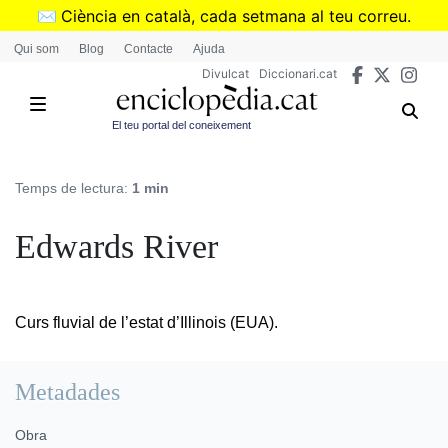
Vés
✉️
Ciència en català, cada setmana al teu correu.
al
➜
Subscriu-te al butlletí de Divulcat
.
Qui som
Blog
Contacte
Ajuda
contingut
Divulcat
Diccionari.cat
El teu portal del coneixement
Temps de lectura:
1 min
Edwards River
Curs fluvial de l’estat d’Illinois (EUA).
Metadades
Obra