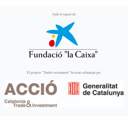
Amb el suport de:
El projecte "També recomanem" ha estat cofinançat per: