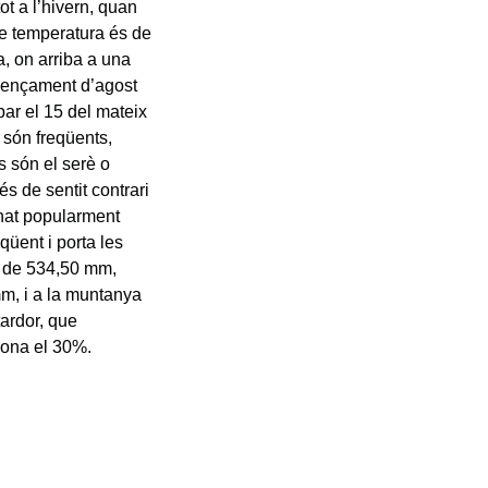
ot a l’hivern, quan
de temperatura és de
, on arriba a una
omençament d’agost
bar el 15 del mateix
 són freqüents,
s són el serè o
 és de sentit contrari
enat popularment
qüent i porta les
, de 534,50 mm,
mm, i a la muntanya
ardor, que
iona el 30%.