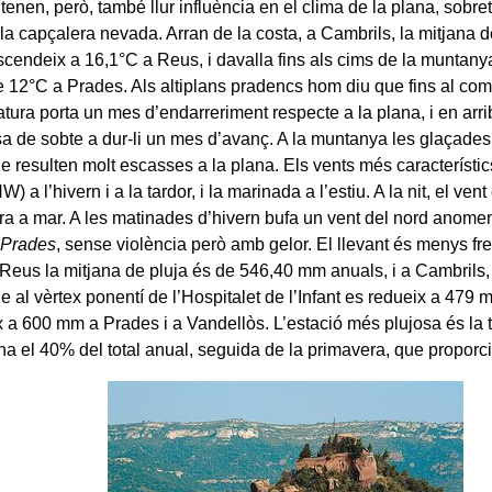
enen, però, també llur influència en el clima de la plana, sobret
 la capçalera nevada. Arran de la costa, a Cambrils, la mitjana 
scendeix a 16,1°C a Reus, i davalla fins als cims de la muntanya
e 12°C a Prades. Als altiplans pradencs hom diu que fins al c
tura porta un mes d’endarreriment respecte a la plana, i en arri
a de sobte a dur-li un mes d’avanç. A la muntanya les glaçades
e resulten molt escasses a la plana. Els vents més característic
W) a l’hivern i a la tardor, i la marinada a l’estiu. A la nit, el vent
erra a mar. A les matinades d’hivern bufa un vent del nord anom
 Prades
, sense violència però amb gelor. El llevant és menys fre
 Reus la mitjana de pluja és de 546,40 mm anuals, i a Cambrils
 al vèrtex ponentí de l’Hospitalet de l’Infant es redueix a 479 
 a 600 mm a Prades i a Vandellòs. L’estació més plujosa és la t
na el 40% del total anual, seguida de la primavera, que proporc