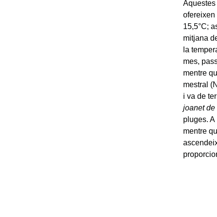
Aquestes t
ofereixen
15,5°C; a
mitjana d
la tempera
mes, pass
mentre qu
mestral (N
i va de t
joanet de
pluges. A
mentre que
ascendeix
proporcio