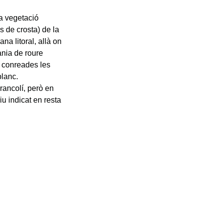
La vegetació
s de crosta) de la
ana litoral, allà on
nia de roure
o conreades les
blanc.
Francolí, però en
iu indicat en resta