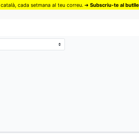
Vés
 català, cada setmana al teu correu.
➜
Subscriu-te al butlle
al
contingut