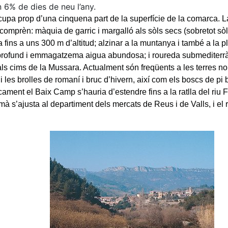
 6% de dies de neu l’any.
cupa prop d’una cinquena part de la superfície de la comarca. 
comprèn: màquia de garric i margalló als sòls secs (sobretot sòl
a fins a uns 300 m d’altitud; alzinar a la muntanya i també a la pl
 profund i emmagatzema aigua abundosa; i roureda submediterrà
als cims de la Mussara. Actualment són freqüents a les terres n
i les brolles de romaní i bruc d’hivern, així com els boscs de pi 
cament el Baix Camp s’hauria d’estendre fins a la ratlla del riu 
mà s’ajusta al departiment dels mercats de Reus i de Valls, i el r