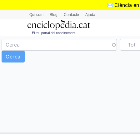
✉️
Ciència en
Qui som
Blog
Contacte
Ajuda
El teu portal del coneixement