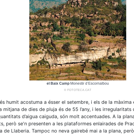
el Baix Camp
Monestir d’Escornalbou
© FOTOTECA.CAT
s humit acostuma a ésser el setembre, i els de la màxima eix
a mitjana de dies de pluja és de 55 l’any, i les irregularitats d
uantitats d’aigua caiguda, són molt accentuades. A la plana
ts, però se'n presenten a les plataformes enlairades de Pra
la de Llaberia. Tampoc no neva gairebé mai a la plana, per