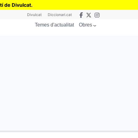
tí de Divulcat
.
Divulcat
Diccionari.cat
Obres
Temes d'actualitat