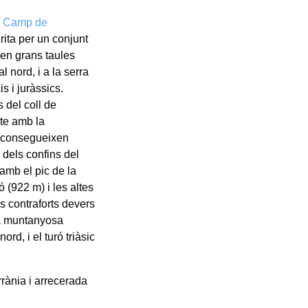
l Camp de
rita per un conjunt
nen grans taules
 nord, i a la serra
s i juràssics.
 del coll de
cte amb la
 aconsegueixen
 dels confins del
amb el pic de la
 (922 m) i les altes
s contraforts devers
xa muntanyosa
rd, i el turó triàsic
rània i arrecerada