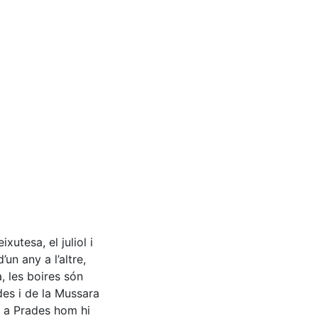
utesa, el juliol i
’un any a l’altre,
, les boires són
des i de la Mussara
ò a Prades hom hi