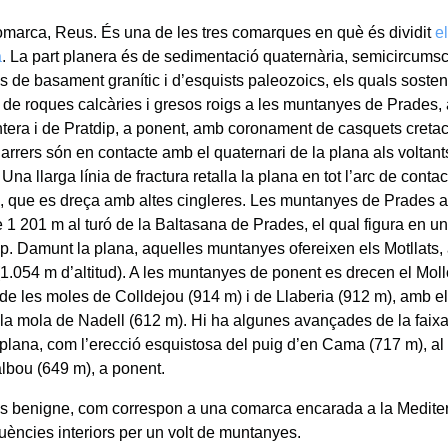
marca, Reus. És una de les tres comarques en què és dividit
e
a
. La part planera és de sedimentació quaternària, semicircumsc
 de basament granític i d’esquists paleozoics, els quals soste
 de roques calcàries i gresos roigs a les muntanyes de Prades, al
ntera i de Pratdip, a ponent, amb coronament de casquets cretaci
arrers són en contacte amb el quaternari de la plana als voltants
Una llarga línia de fractura retalla la plana en tot l’arc de conta
 que es dreça amb altes cingleres. Les muntanyes de Prades
de 1 201 m al turó de la Baltasana de Prades, el qual figura en un
. Damunt la plana, aquelles muntanyes ofereixen els Motllats, 
1.054 m d’altitud). A les muntanyes de ponent es drecen el Molló
 de les moles de Colldejou (914 m) i de Llaberia (912 m), amb el
 la mola de Nadell (612 m). Hi ha algunes avançades de la fai
plana, com l’erecció esquistosa del puig d’en Cama (717 m), al no
lbou (649 m), a ponent.
és benigne, com correspon a una comarca encarada a la Mediter
luències interiors per un volt de muntanyes.