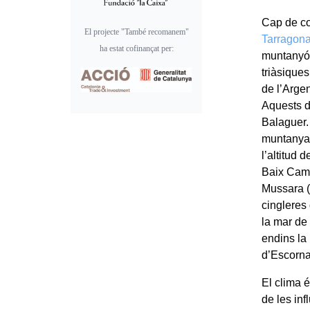
Cap de co
El projecte "També recomanem"
Tarragon
ha estat cofinançat per:
muntanyós
triàsiques
de l’Arge
Aquests d
Balaguer. 
muntanya,
l’altitud 
Baix Camp
Mussara (
cingleres
la mar de
endins la 
d’Escorna
El clima 
de les inf