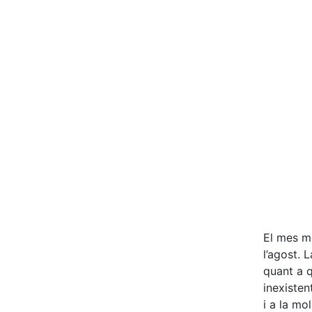
El mes mé
l’agost. L
quant a q
inexisten
i a la mo