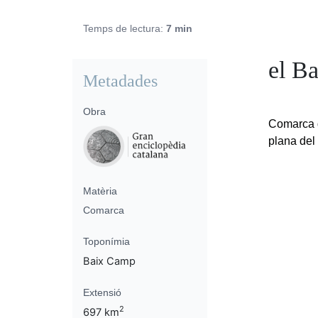
Temps de lectura:
7 min
el B
Metadades
Obra
Comarca d
plana del
Matèria
Comarca
Toponímia
Baix Camp
Extensió
2
697 km