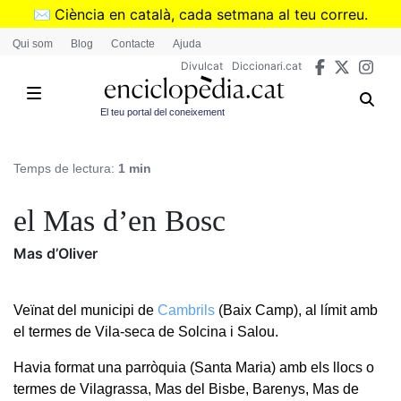
Vés
✉️
Ciència en català, cada setmana al teu correu.
al
➜
Subscriu-te al butlletí de Divulcat
.
Qui som
Blog
Contacte
Ajuda
contingut
Divulcat
Diccionari.cat
El teu portal del coneixement
Temps de lectura:
1 min
el Mas d’en Bosc
Mas d’Oliver
Veïnat del municipi de
Cambrils
(Baix Camp), al límit amb
el termes de Vila-seca de Solcina i Salou.
Havia format una parròquia (Santa Maria) amb els llocs o
termes de Vilagrassa, Mas del Bisbe, Barenys, Mas de