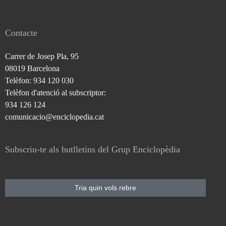
Contacte
Carrer de Josep Pla, 95
08019 Barcelona
Telèfon: 934 120 030
Telèfon d'atenció al subscriptor:
934 126 124
comunicacio@enciclopedia.cat
Subscriu-te als butlletins del Grup Enciclopèdia
Tria quin vols rebre