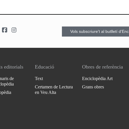
Vols subscriure't al butlletí d'En
s editorials
Educació
Obres de referència
naris de
Text
Enciclopèdia Art
clopèdia
Certamen de Lectura
Grans obres
opèdia
en Veu Alta