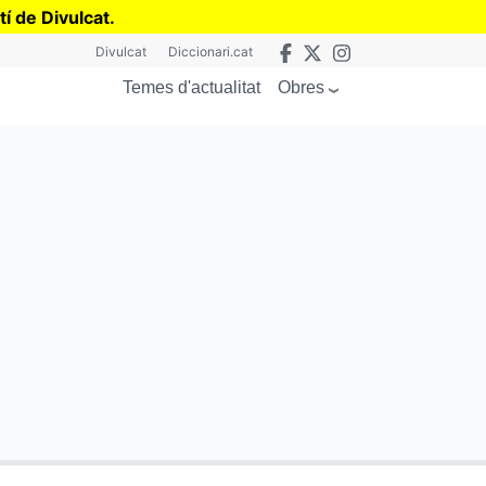
tí de Divulcat
.
Divulcat
Diccionari.cat
Obres
Temes d'actualitat