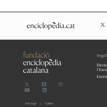
Segell
Diccio
l`Enci
Encicl
Avís legal
Galetes