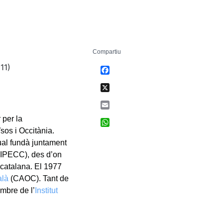
Compartiu
11)
Facebook
X
Email
 per la
WhatsApp
sos i Occitània.
ual fundà juntament
IPECC), des d’on
 catalana. El 1977
alà
(CAOC). Tant de
mbre de l’
Institut