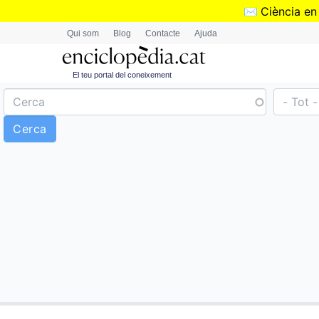
✉️
Ciència en
Qui som
Blog
Contacte
Ajuda
El teu portal del coneixement