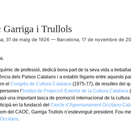
 Garriga i Trullols
na, 31 de maig de 1926 — Barcelona, 17 de novembre de 20
a.
uímic de professió, dedicà bona part de la seva vida a treballar
ncia dels Països Catalans i a establir lligams entre aquests paï
 en el
Congrés de Cultura Catalana
(1975-77), de resultes del q
ersones l’
Institut de Projecció Exterior de la Cultura Catalana
(
pà una important tasca de promoció internacional de la cultura
ticipà en la fundació del
Cercle d’Agermanament Occitano-Cat
om del CAOC, Garriga Trullols n’esdevingué president. Fou me
 Occitans
.