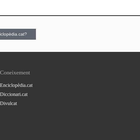
ciclopèdia.cat?
Coneixement
Enciclopèdia.cat
Diccionari.cat
Divulcat