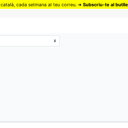
Vés
 català, cada setmana al teu correu.
➜
Subscriu-te al butlle
al
contingut