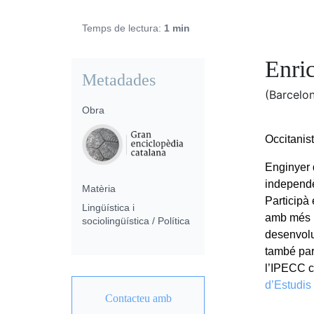
Temps de lectura:
1 min
Enric
Metadades
(Barcelo
Obra
Occitanist
Enginyer q
independè
Matèria
Participà
Lingüística i
amb més p
sociolingüística / Política
desenvolu
també par
l’IPECC c
d’Estudis
Contacteu amb