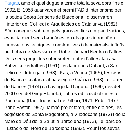
Fargas
, amb el qual dugué a terme tota la seva obra fins el
1992. El 1958 guanyaren el premi FAD d’interiorisme per
la botiga Georg Jensens de Barcelona i dissenyaren
l’interior del Col·legi d’Arquitectes de Catalunya (1962).
Són coneguts sobretot pels grans edificis d’organitzacions,
especialment seus bancàries, en els quals introduïren
innovacions tècniques, constructives i de materials, influïts
per l’obra de Mies van der Rohe, Richard Neutra i d’altres.
Dels seus projectes sobresurten, entre d’altres, la casa
Ballvé, a Pedralbes (1961); les fàbriques Dallant, a Sant
Feliu de Llobregat (1963) i Kas, a Vitòria (1965); les seus
de Banca Catalana, al passeig de Gràcia (1968), al carrer
de Balmes (1974) i a l’avinguda Diagonal (1980, des del
2000 seu del Grup Planeta), i altres edificis d’oficines a
Barcelona (Banc Industrial de Bilbao, 1971; Publi, 1977;
Banc Pastor, 1982). També projectaren, entre d’altres, les
esglésies de Santa Magdalena, a Viladecans (1972) i de la
Mare de Déu de la Salut, a Barcelona (1973), i el parc de
l’Estació del Nord de Barcelona (1992). Reuní les seves