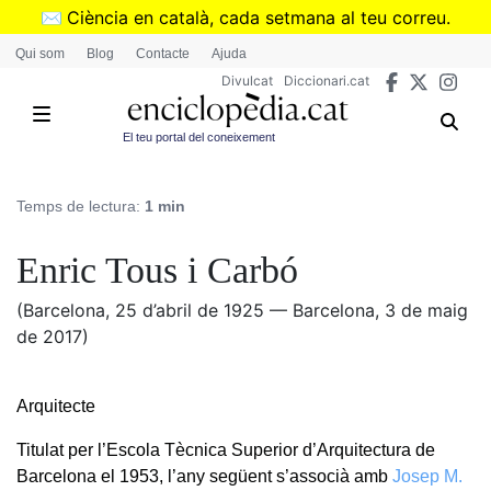
Vés
✉️
Ciència en català, cada setmana al teu correu.
al
➜
Subscriu-te al butlletí de Divulcat
.
Qui som
Blog
Contacte
Ajuda
contingut
Divulcat
Diccionari.cat
El teu portal del coneixement
Temps de lectura:
1 min
Enric Tous i Carbó
(Barcelona, 25 d’abril de 1925 — Barcelona, 3 de maig
de 2017)
Arquitecte
Titulat per l’Escola Tècnica Superior d’Arquitectura de
Barcelona el 1953, l’any següent s’associà amb
Josep M.