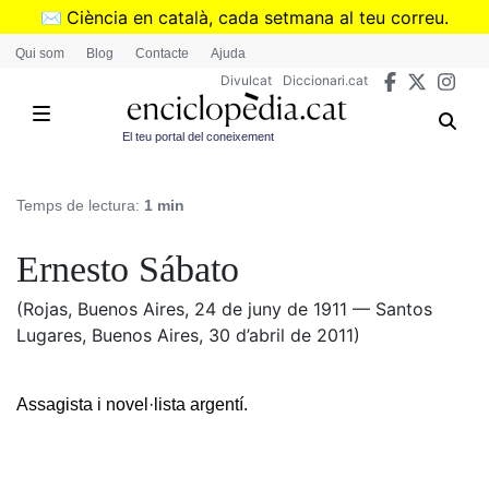
Vés
✉️
Ciència en català, cada setmana al teu correu.
al
➜
Subscriu-te al butlletí de Divulcat
.
Qui som
Blog
Contacte
Ajuda
contingut
Divulcat
Diccionari.cat
El teu portal del coneixement
Temps de lectura:
1 min
Ernesto Sábato
(Rojas, Buenos Aires, 24 de juny de 1911 — Santos
Lugares, Buenos Aires, 30 d’abril de 2011)
Assagista i novel·lista argentí.