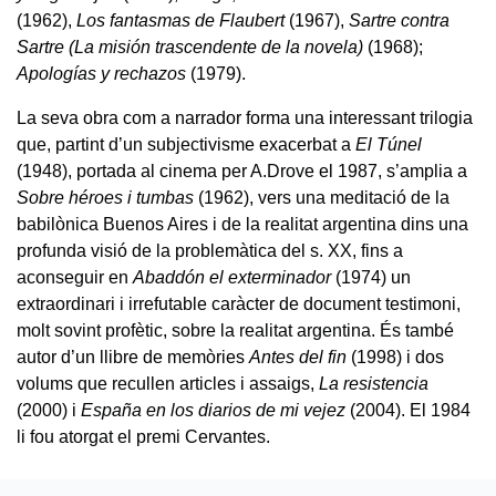
(1962),
Los fantasmas de Flaubert
(1967),
Sartre contra
Sartre (La misión trascendente de la novela)
(1968);
Apologías y rechazos
(1979).
La seva obra com a narrador forma una interessant trilogia
que, partint d’un subjectivisme exacerbat a
El Túnel
(1948), portada al cinema per A.Drove el 1987, s’amplia a
Sobre héroes i tumbas
(1962), vers una meditació de la
babilònica Buenos Aires i de la realitat argentina dins una
profunda visió de la problemàtica del s. XX, fins a
aconseguir en
Abaddón el exterminador
(1974) un
extraordinari i irrefutable caràcter de document testimoni,
molt sovint profètic, sobre la realitat argentina. És també
autor d’un llibre de memòries
Antes del fin
(1998) i dos
volums que recullen articles i assaigs,
La resistencia
(2000) i
España en los diarios de mi vejez
(2004). El 1984
li fou atorgat el premi Cervantes.