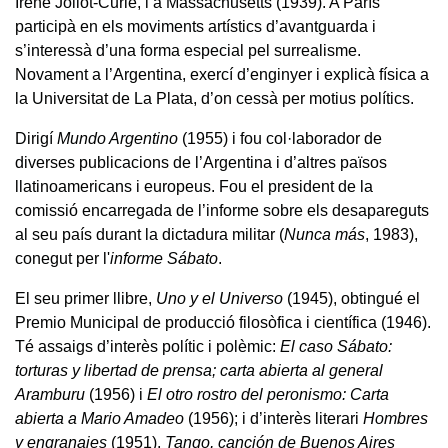
Irène Joliot-Curie, i a Massachusetts (1939). A París
participà en els moviments artístics d’avantguarda i
s’interessà d’una forma especial pel surrealisme.
Novament a l’Argentina, exercí d’enginyer i explicà física a
la Universitat de La Plata, d’on cessà per motius polítics.
Dirigí
Mundo Argentino
(1955) i fou col·laborador de
diverses publicacions de l’Argentina i d’altres països
llatinoamericans i europeus. Fou el president de la
comissió encarregada de l’informe sobre els desapareguts
al seu país durant la dictadura militar (
Nunca más
, 1983),
conegut per l'
informe Sábato
.
El seu primer llibre,
Uno y el Universo
(1945), obtingué el
Premio Municipal de producció filosòfica i científica (1946).
Té assaigs d’interès polític i polèmic:
El caso Sábato:
torturas y libertad de prensa; carta abierta al general
Aramburu
(1956) i
El otro rostro del peronismo: Carta
abierta a Mario Amadeo
(1956); i d’interès literari
Hombres
y engranajes
(1951),
Tango, canción de Buenos Aires