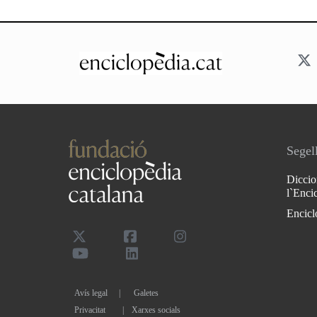
Segell
Diccio
l`Enci
Encicl
Avís legal
Galetes
Privacitat
|
Xarxes socials