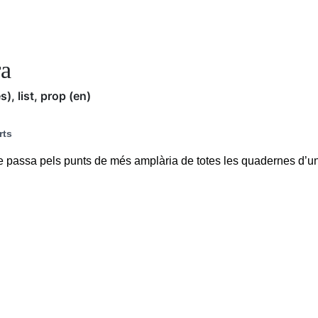
ra
s), list, prop (en)
rts
 passa pels punts de més amplària de totes les quadernes d’un 