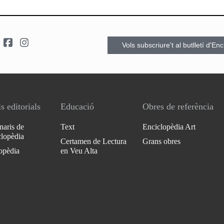
Vols subscriure't al butlletí d'En
s editorials
Educació
Obres de referència
naris de
Text
Enciclopèdia Art
clopèdia
Certamen de Lectura
Grans obres
opèdia
en Veu Alta