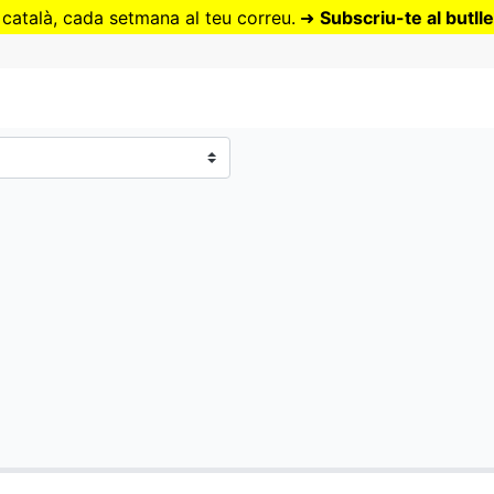
Vés
 català, cada setmana al teu correu.
➜
Subscriu-te al butlle
al
contingut