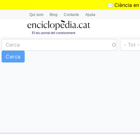
✉️
Ciència en
Qui som
Blog
Contacte
Ajuda
El teu portal del coneixement