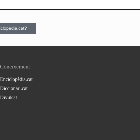
ciclopèdia.cat?
Coneixement
Enciclopèdia.cat
Diccionari.cat
Divulcat