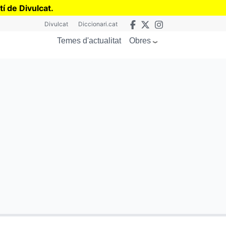
tí de Divulcat
.
Divulcat
Diccionari.cat
Obres
Temes d'actualitat