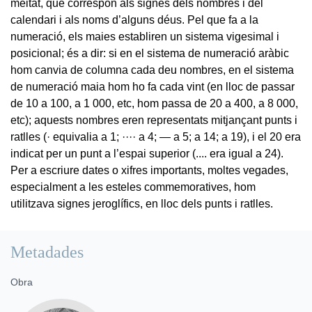
meitat, que correspon als signes dels nombres i del
calendari i als noms d’alguns déus. Pel que fa a la
numeració, els maies establiren un sistema vigesimal i
posicional; és a dir: si en el sistema de numeració aràbic
hom canvia de columna cada deu nombres, en el sistema
de numeració maia hom ho fa cada vint (en lloc de passar
de 10 a 100, a 1 000, etc, hom passa de 20 a 400, a 8 000,
etc); aquests nombres eren representats mitjançant punts i
ratlles (· equivalia a 1; ···· a 4; — a 5; a 14; a 19), i el 20 era
indicat per un punt a l’espai superior (.... era igual a 24).
Per a escriure dates o xifres importants, moltes vegades,
especialment a les esteles commemoratives, hom
utilitzava signes jeroglífics, en lloc dels punts i ratlles.
Metadades
Obra