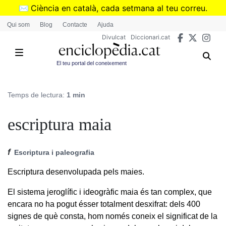
Vés
✉️
Ciència en català, cada setmana al teu correu.
al
➜
Subscriu-te al butlletí de Divulcat
.
Qui som
Blog
Contacte
Ajuda
contingut
Divulcat
Diccionari.cat
El teu portal del coneixement
Temps de lectura:
1 min
escriptura maia
f
Escriptura i paleografia
Escriptura desenvolupada pels maies.
El sistema jeroglífic i ideogràfic maia és tan complex, que
encara no ha pogut ésser totalment desxifrat: dels 400
signes de què consta, hom només coneix el significat de la