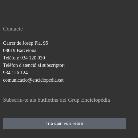
Contacte
Carrer de Josep Pla, 95
08019 Barcelona
Telèfon: 934 120 030
Telèfon d'atenció al subscriptor:
934 126 124
comunicacio@enciclopedia.cat
Subscriu-te als butlletins del Grup Enciclopèdia
Tria quin vols rebre