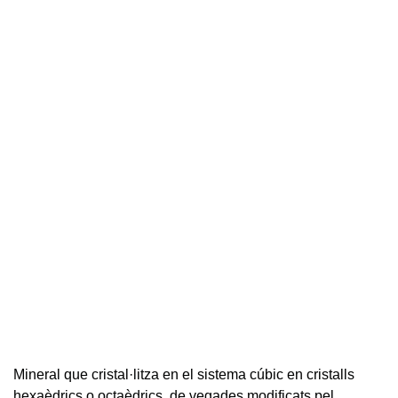
Mineral que cristal·litza en el sistema cúbic en cristalls
hexaèdrics o octaèdrics, de vegades modificats pel