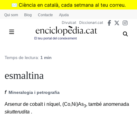
Vés
✉️
Ciència en català, cada setmana al teu correu.
al
➜
Subscriu-te al butlletí de Divulcat
.
Qui som
Blog
Contacte
Ajuda
contingut
Divulcat
Diccionari.cat
El teu portal del coneixement
Temps de lectura:
1 min
esmaltina
f
Mineralogia i petrografia
Arsenur de cobalt i níquel, (Co,Ni)As
, també anomenada
3
skutterudita
.