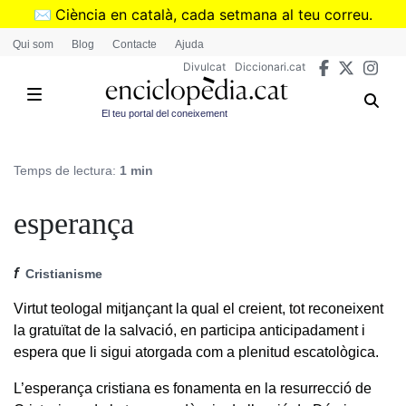
Vés
✉️
Ciència en català, cada setmana al teu correu.
al
➜
Subscriu-te al butlletí de Divulcat
.
Qui som
Blog
Contacte
Ajuda
contingut
Divulcat
Diccionari.cat
El teu portal del coneixement
Temps de lectura:
1 min
esperança
f
Cristianisme
Virtut teologal mitjançant la qual el creient, tot reconeixent
la gratuïtat de la salvació, en participa anticipadament i
espera que li sigui atorgada com a plenitud escatològica.
L’esperança cristiana es fonamenta en la resurrecció de