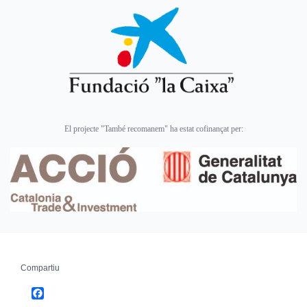
El projecte "També recomanem" ha estat cofinançat per:
Compartiu
Facebook