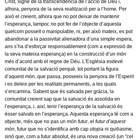
Crist, signe de la transcendència de l’acció de Déu i,
alhora, penyora de la seva realització per a l’home. Per
això el creient, alhora que no pot deixar de mantenir
l’esperança, tampoc no pot fer de l’objecte d’aquesta
quelcom posseït o manipulable, ni, per això mateix, es pot
abandonar a la passivitat alienadora d’una simple espera,
ans s’ha d’esforçar responsablement (com a expressió de
la seva mateixa esperança) en la construcció d’un món
més d’acord amb el regne de Déu. L’Església esdevé
comunitat de la salvació perquè, tot portant la figura
d’aquest món, que passa, posseeix la penyora de l’Esperit
i es deleix per les realitats permanents, a les quals
s’encamina. Sabent que és salvada per gràcia, la
comunitat creient sap que la salvació és assolida en
l’esperança, i, així, tenir l’esperança de la salvació és
ésser salvats en l’esperança. Aquesta esperança té com a
objecte, més que no pas un
món futur
, el
futur d’aquest
món
, futur que no s’identifica amb cap utopia ni quiliasme,
sinó que, com a futur absolut, és una
nova creació
(un “cel