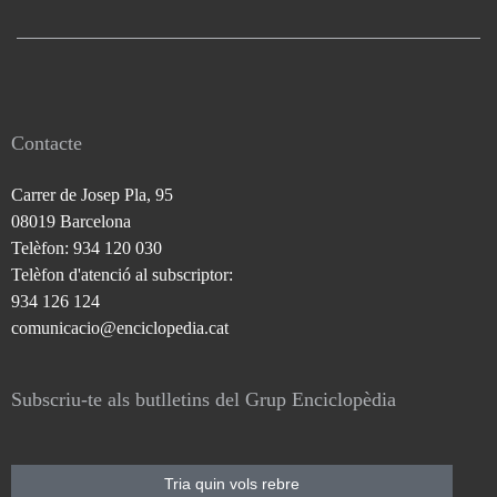
Contacte
Carrer de Josep Pla, 95
08019 Barcelona
Telèfon: 934 120 030
Telèfon d'atenció al subscriptor:
934 126 124
comunicacio@enciclopedia.cat
Subscriu-te als butlletins del Grup Enciclopèdia
Tria quin vols rebre