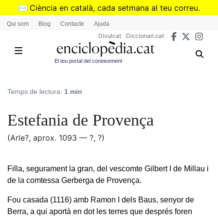
Vés
✉️
Ciència en català, cada setmana al teu correu.
al
➜
Subscriu-te al butlletí de Divulcat
.
Qui som
Blog
Contacte
Ajuda
contingut
Divulcat
Diccionari.cat
El teu portal del coneixement
Temps de lectura:
1 min
Estefania de Provença
(Arle?, aprox. 1093 — ?, ?)
Filla, segurament la gran, del vescomte Gilbert I de Millau i
de la comtessa Gerberga de Provença.
Fou casada (1116) amb Ramon I dels Baus, senyor de
Berra, a qui aportà en dot les terres que després foren