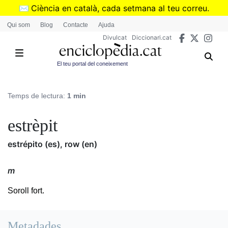
Vés
✉️
Ciència en català, cada setmana al teu correu.
al
➜
Subscriu-te al butlletí de Divulcat
.
Qui som
Blog
Contacte
Ajuda
contingut
Divulcat
Diccionari.cat
El teu portal del coneixement
Temps de lectura:
1 min
estrèpit
estrépito (es), row (en)
m
Soroll fort.
Metadades